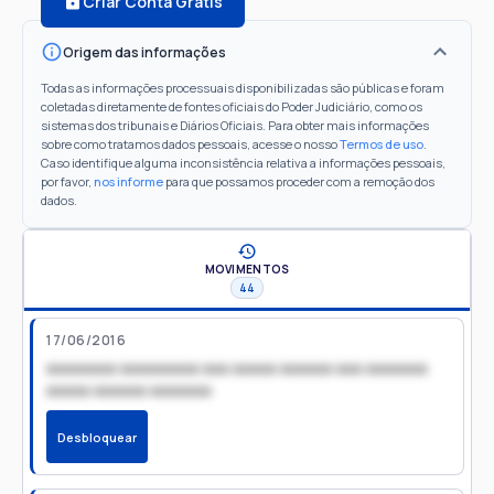
Criar Conta Grátis
Origem das informações
Todas as informações processuais disponibilizadas são públicas e foram
coletadas diretamente de fontes oficiais do Poder Judiciário, como os
sistemas dos tribunais e Diários Oficiais. Para obter mais informações
sobre como tratamos dados pessoais, acesse o nosso
Termos de uso
.
Caso identifique alguma inconsistência relativa a informações pessoais,
por favor,
nos informe
para que possamos proceder com a remoção dos
dados.
MOVIMENTOS
44
17/06/2016
xxxxxxxx xxxxxxxxx xxx xxxxx xxxxxx xxx xxxxxxx
xxxxx xxxxxx xxxxxxx
Desbloquear