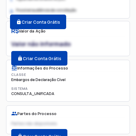
Possível audiência de conciliação
2.
Criar Conta Grátis
R$
Valor da Ação
Valor não informado
Criar Conta Grátis
Informações do Processo
CLASSE
Embargos de Declaração Cível
SISTEMA
CONSULTA_UNIFICADA
Partes do Processo
Partes não disponíveis