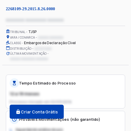
2268109-29.2015.8.26.0000
xxxxxxxx xxxxxxxxx xxxxxxx
TJSP
TRIBUNAL
xxxxxx xxxxxxxx
VARA / COMARCA
Embargos de Declaração Cível
CLASSE
xx/xx/xxxx
DISTRIBUIÇÃO
ÚLTIMA MOVIMENTAÇÃO
xxxxxx xxxxxxxx xxxxxxx
Tempo Estimado do Processo
12 a 18 meses
Processo iniciado em
02/03/2016
Criar Conta Grátis
Prováveis Movimentações (não garantido)
Aguardando análise do juiz
1.