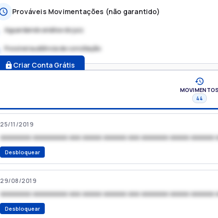
Prováveis Movimentações (não garantido)
Aguardando análise do juiz
Possível audiência de conciliação
.
Criar Conta Grátis
MOVIMENTO
44
25/11/2019
xxxxxxxx xxxxxxxxx xxx xxxxx xxxxxx xxx xxxxxxx xxxxx xxxxxx 
Desbloquear
29/08/2019
xxxxxxxx xxxxxxxxx xxx xxxxx xxxxxx xxx xxxxxxx xxxxx xxxxxx 
Desbloquear