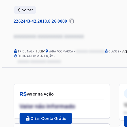
Voltar
2262443-42.2018.8.26.0000
xxxxxxxx xxxxxxxxx xxxxxxx
TJSP
xxxxxx xxxxxxxx
Ag
TRIBUNAL
VARA / COMARCA
CLASSE
ÚLTIMA MOVIMENTAÇÃO
xxxxxx xxxxxxxx xxxxxxx
R$
Valor da Ação
1
Valor não informado
P
Criar Conta Grátis