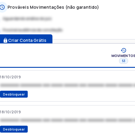
Prováveis Movimentações (não garantido)
Aguardando análise do juiz
Possível audiência de conciliação
.
Criar Conta Grátis
MOVIMENTO
53
18/10/2019
xxxxxxxx xxxxxxxxx xxx xxxxx xxxxxx xxx xxxxxxx xxxxx xxxxxx 
Desbloquear
18/10/2019
xxxxxxxx xxxxxxxxx xxx xxxxx xxxxxx xxx xxxxxxx xxxxx xxxxxx 
Desbloquear