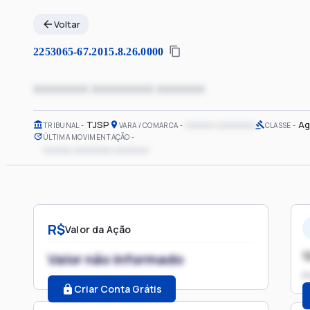
Voltar
2253065-67.2015.8.26.0000
xxxxxxxx xxxxxxxxx xxxxxxx
TJSP
xxxxxx xxxxxxxx
Ag
TRIBUNAL
VARA / COMARCA
CLASSE
ÚLTIMA MOVIMENTAÇÃO
xxxxxx xxxxxxxx xxxxxxx
R$
Valor da Ação
1
Valor não informado
P
Criar Conta Grátis