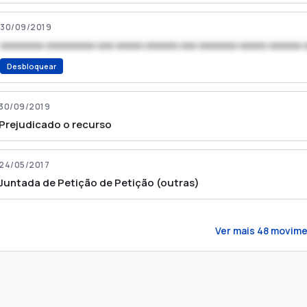
30/09/2019
xxxxxxxx xxxxxxxxx xxx xxxxx xxxxxx xxx xxxxxxx xxxxx xxxxxx 
Desbloquear
30/09/2019
Prejudicado o recurso
24/05/2017
Juntada de Petição de Petição (outras)
Ver mais
48
movime