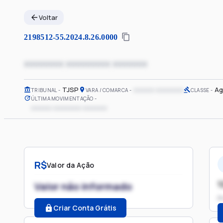
Voltar
2198512-55.2024.8.26.0000
xxxxxxxx xxxxxxxxx xxxxxxx
TJSP
xxxxxx xxxxxxxx
Ag
TRIBUNAL
VARA / COMARCA
CLASSE
ÚLTIMA MOVIMENTAÇÃO
xxxxxx xxxxxxxx xxxxxxx
R$
Valor da Ação
1
Valor não informado
P
Criar Conta Grátis