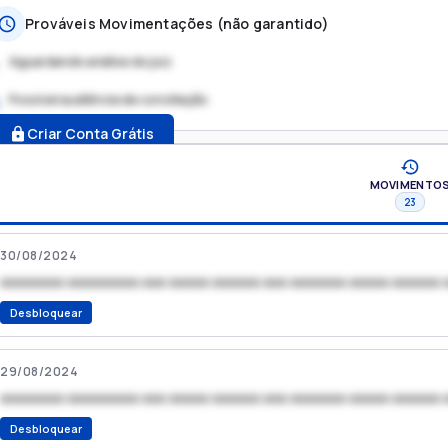
Prováveis Movimentações (não garantido)
Aguardando análise do juiz
Possível audiência de conciliação
.
Criar Conta Grátis
MOVIMENTO
23
30/08/2024
xxxxxxxx xxxxxxxxx xxx xxxxx xxxxxx xxx xxxxxxx xxxxx xxxxxx 
Desbloquear
29/08/2024
xxxxxxxx xxxxxxxxx xxx xxxxx xxxxxx xxx xxxxxxx xxxxx xxxxxx 
Desbloquear