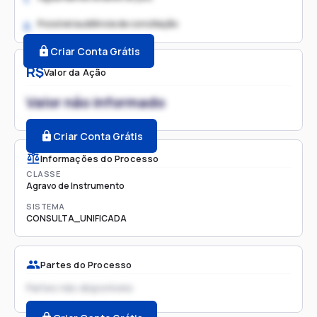
Possível audiência de conciliação
2.
Criar Conta Grátis
R$
Valor da Ação
Valor não informado
Criar Conta Grátis
Informações do Processo
CLASSE
Agravo de Instrumento
SISTEMA
CONSULTA_UNIFICADA
Partes do Processo
Partes não disponíveis