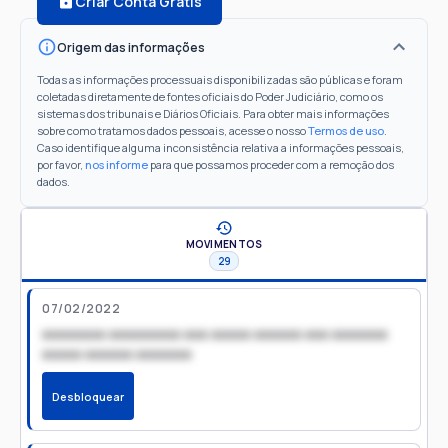
Criar Conta Grátis
Origem das informações
Todas as informações processuais disponibilizadas são públicas e foram
coletadas diretamente de fontes oficiais do Poder Judiciário, como os
sistemas dos tribunais e Diários Oficiais. Para obter mais informações
sobre como tratamos dados pessoais, acesse o nosso
Termos de uso
.
Caso identifique alguma inconsistência relativa a informações pessoais,
por favor,
nos informe
para que possamos proceder com a remoção dos
dados.
MOVIMENTOS
29
07/02/2022
xxxxxxxx xxxxxxxxx xxx xxxxx xxxxxx xxx xxxxxxx
xxxxx xxxxxx xxxxxxx
Desbloquear