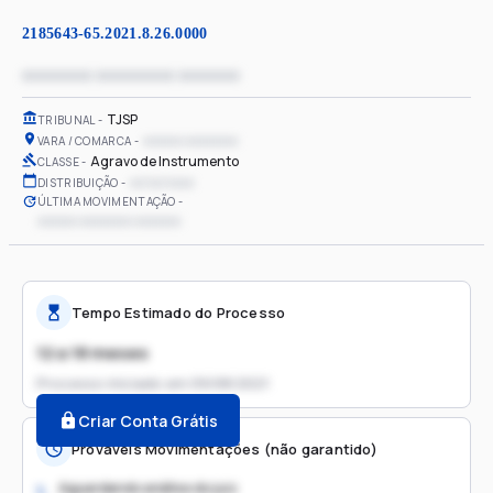
2185643-65.2021.8.26.0000
xxxxxxxx xxxxxxxxx xxxxxxx
TJSP
TRIBUNAL
xxxxxx xxxxxxxx
VARA / COMARCA
Agravo de Instrumento
CLASSE
xx/xx/xxxx
DISTRIBUIÇÃO
ÚLTIMA MOVIMENTAÇÃO
xxxxxx xxxxxxxx xxxxxxx
Tempo Estimado do Processo
12 a 18 meses
Processo iniciado em
09/08/2021
Criar Conta Grátis
Prováveis Movimentações (não garantido)
Aguardando análise do juiz
1.