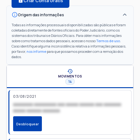
Criar Conta Grátis
Origem das informações
Todas as informações processuais disponibilizadas são públicas e foram
coletadas diretamente de fontes oficiais do Poder Judiciário, como os
sistemas dos tribunais e Diários Oficiais. Para obter mais informações
sobre como tratamos dados pessoais, acesse o nosso
Termos de uso
.
Caso identifique alguma inconsistência relativa a informações pessoais,
por favor,
nos informe
para que possamos proceder com a remoção dos
dados.
MOVIMENTOS
14
03/08/2021
xxxxxxxx xxxxxxxxx xxx xxxxx xxxxxx xxx xxxxxxx
xxxxx xxxxxx xxxxxxx
Desbloquear