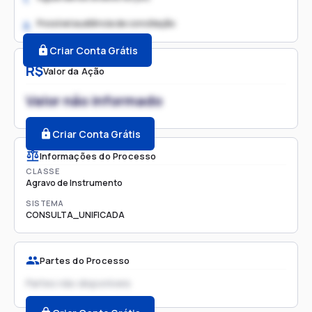
Possível audiência de conciliação
2.
Criar Conta Grátis
R$
Valor da Ação
Valor não informado
Criar Conta Grátis
Informações do Processo
CLASSE
Agravo de Instrumento
SISTEMA
CONSULTA_UNIFICADA
Partes do Processo
Partes não disponíveis