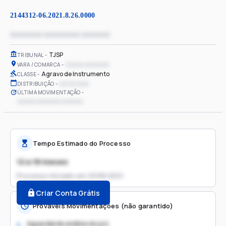
2144312-06.2021.8.26.0000
xxxxxxxx xxxxxxxxx xxxxxxx
TJSP
TRIBUNAL
xxxxxx xxxxxxxx
VARA / COMARCA
Agravo de Instrumento
CLASSE
xx/xx/xxxx
DISTRIBUIÇÃO
ÚLTIMA MOVIMENTAÇÃO
xxxxxx xxxxxxxx xxxxxxx
Tempo Estimado do Processo
12 a 18 meses
Processo iniciado em
23/06/2021
Criar Conta Grátis
Prováveis Movimentações (não garantido)
Aguardando análise do juiz
1.