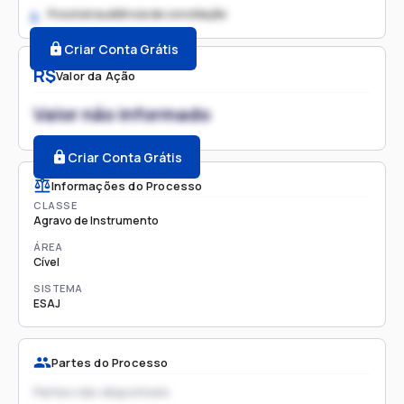
Possível audiência de conciliação
2.
Criar Conta Grátis
R$
Valor da Ação
Valor não informado
Criar Conta Grátis
Informações do Processo
CLASSE
Agravo de Instrumento
ÁREA
Cível
SISTEMA
ESAJ
Partes do Processo
Partes não disponíveis