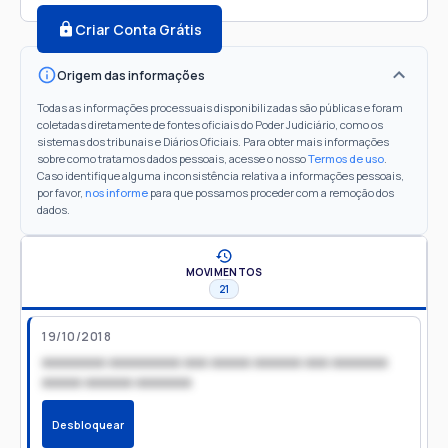
Criar Conta Grátis
Origem das informações
Todas as informações processuais disponibilizadas são públicas e foram
coletadas diretamente de fontes oficiais do Poder Judiciário, como os
sistemas dos tribunais e Diários Oficiais. Para obter mais informações
sobre como tratamos dados pessoais, acesse o nosso
Termos de uso
.
Caso identifique alguma inconsistência relativa a informações pessoais,
por favor,
nos informe
para que possamos proceder com a remoção dos
dados.
MOVIMENTOS
21
19/10/2018
xxxxxxxx xxxxxxxxx xxx xxxxx xxxxxx xxx xxxxxxx
xxxxx xxxxxx xxxxxxx
Desbloquear