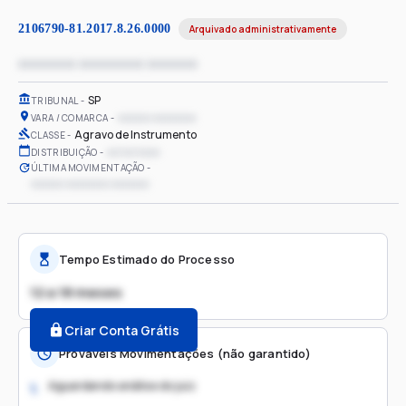
2106790-81.2017.8.26.0000
Arquivado administrativamente
xxxxxxxx xxxxxxxxx xxxxxxx
SP
TRIBUNAL
xxxxxx xxxxxxxx
VARA / COMARCA
Agravo de Instrumento
CLASSE
xx/xx/xxxx
DISTRIBUIÇÃO
ÚLTIMA MOVIMENTAÇÃO
xxxxxx xxxxxxxx xxxxxxx
Tempo Estimado do Processo
12 a 18 meses
Criar Conta Grátis
Prováveis Movimentações (não garantido)
Aguardando análise do juiz
1.