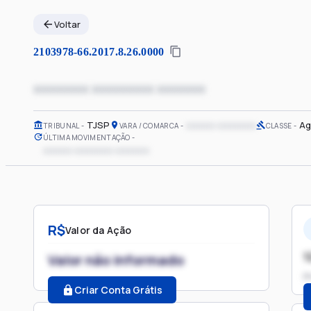
Voltar
2103978-66.2017.8.26.0000
xxxxxxxx xxxxxxxxx xxxxxxx
TJSP
xxxxxx xxxxxxxx
Ag
TRIBUNAL
VARA / COMARCA
CLASSE
ÚLTIMA MOVIMENTAÇÃO
xxxxxx xxxxxxxx xxxxxxx
R$
Valor da Ação
1
Valor não informado
P
Criar Conta Grátis