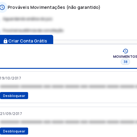
Prováveis Movimentações (não garantido)
Aguardando análise do juiz
Possível audiência de conciliação
.
Criar Conta Grátis
MOVIMENTO
38
19/10/2017
xxxxxxxx xxxxxxxxx xxx xxxxx xxxxxx xxx xxxxxxx xxxxx xxxxxx 
Desbloquear
21/09/2017
xxxxxxxx xxxxxxxxx xxx xxxxx xxxxxx xxx xxxxxxx xxxxx xxxxxx 
Desbloquear