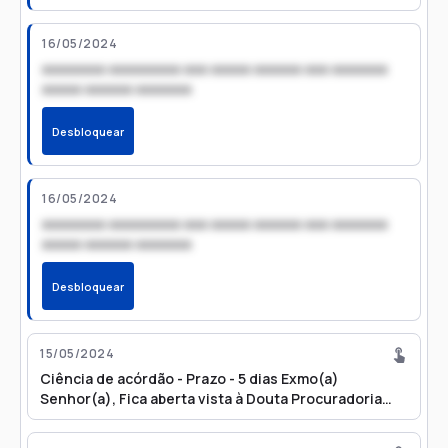
16/05/2024
xxxxxxxx xxxxxxxxx xxx xxxxx xxxxxx xxx xxxxxxx
xxxxx xxxxxx xxxxxxx
Desbloquear
16/05/2024
xxxxxxxx xxxxxxxxx xxx xxxxx xxxxxx xxx xxxxxxx
xxxxx xxxxxx xxxxxxx
Desbloquear
15/05/2024
Ciência de acórdão - Prazo - 5 dias Exmo(a)
Senhor(a), Fica aberta vista à Douta Procuradoria
Geral de Justiça para ciência do v. acórdão , ficando
ciente de que a íntegra dos autos do processo