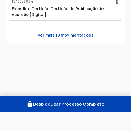
15/05/2024
eletrônico encontra-se disponível no endereço
Expedido Certidão Certidão de Publicação de
http://esaj.tjsp.jus.br.Vencimento: 03/06/2024
Acórdão [Digital]
Ver mais
19
movimentações
Desbloquear Processo Completo
Como Funciona
FAQ
Notícias
Termos
Privacidade