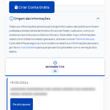
Criar Conta Grátis
Origem das informações
Todas as informações processuais disponibilizadas são públicas e foram
coletadas diretamente de fontes oficiais do Poder Judiciário, como os
sistemas dos tribunais e Diários Oficiais. Para obter mais informações
sobre como tratamos dados pessoais, acesse o nosso
Termos de uso
.
Caso identifique alguma inconsistência relativa a informações pessoais,
por favor,
nos informe
para que possamos proceder com a remoção dos
dados.
MOVIMENTOS
24
18/05/2024
xxxxxxxx xxxxxxxxx xxx xxxxx xxxxxx xxx xxxxxxx
xxxxx xxxxxx xxxxxxx
Desbloquear