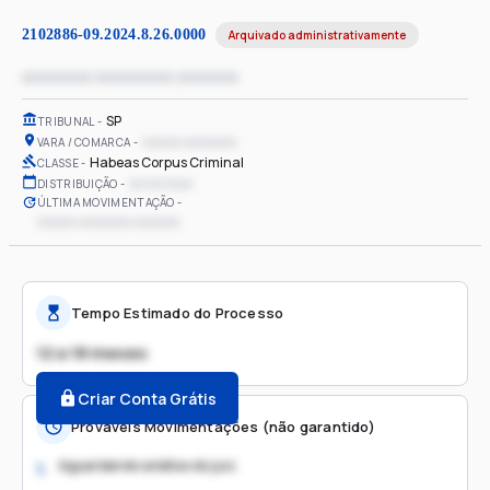
2102886-09.2024.8.26.0000
Arquivado administrativamente
xxxxxxxx xxxxxxxxx xxxxxxx
SP
TRIBUNAL
xxxxxx xxxxxxxx
VARA / COMARCA
Habeas Corpus Criminal
CLASSE
xx/xx/xxxx
DISTRIBUIÇÃO
ÚLTIMA MOVIMENTAÇÃO
xxxxxx xxxxxxxx xxxxxxx
Tempo Estimado do Processo
12 a 18 meses
Criar Conta Grátis
Prováveis Movimentações (não garantido)
Aguardando análise do juiz
1.