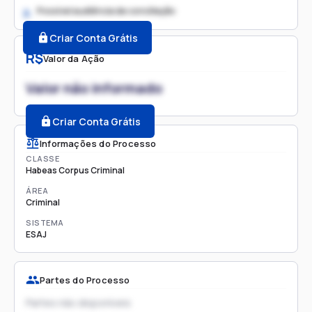
Possível audiência de conciliação
2.
Criar Conta Grátis
R$
Valor da Ação
Valor não informado
Criar Conta Grátis
Informações do Processo
CLASSE
Habeas Corpus Criminal
ÁREA
Criminal
SISTEMA
ESAJ
Partes do Processo
Partes não disponíveis