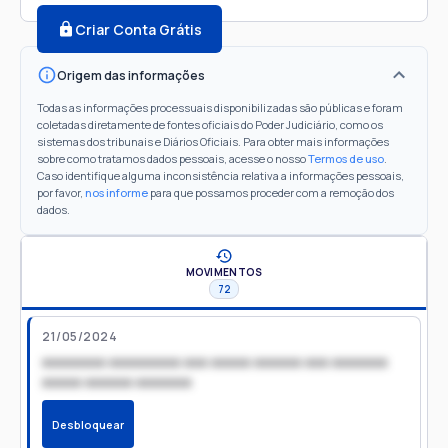
Criar Conta Grátis
Origem das informações
Todas as informações processuais disponibilizadas são públicas e foram
coletadas diretamente de fontes oficiais do Poder Judiciário, como os
sistemas dos tribunais e Diários Oficiais. Para obter mais informações
sobre como tratamos dados pessoais, acesse o nosso
Termos de uso
.
Caso identifique alguma inconsistência relativa a informações pessoais,
por favor,
nos informe
para que possamos proceder com a remoção dos
dados.
MOVIMENTOS
72
21/05/2024
xxxxxxxx xxxxxxxxx xxx xxxxx xxxxxx xxx xxxxxxx
xxxxx xxxxxx xxxxxxx
Desbloquear