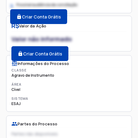
Possível audiência de conciliação
2.
Criar Conta Grátis
R$
Valor da Ação
Valor não informado
Criar Conta Grátis
Informações do Processo
CLASSE
Agravo de Instrumento
ÁREA
Cível
SISTEMA
ESAJ
Partes do Processo
Partes não disponíveis