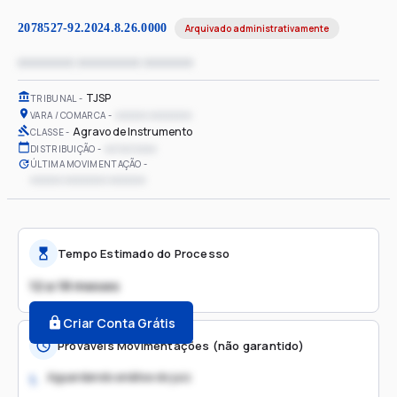
2078527-92.2024.8.26.0000
Arquivado administrativamente
xxxxxxxx xxxxxxxxx xxxxxxx
TJSP
TRIBUNAL
xxxxxx xxxxxxxx
VARA / COMARCA
Agravo de Instrumento
CLASSE
xx/xx/xxxx
DISTRIBUIÇÃO
ÚLTIMA MOVIMENTAÇÃO
xxxxxx xxxxxxxx xxxxxxx
Tempo Estimado do Processo
12 a 18 meses
Criar Conta Grátis
Prováveis Movimentações (não garantido)
Aguardando análise do juiz
1.