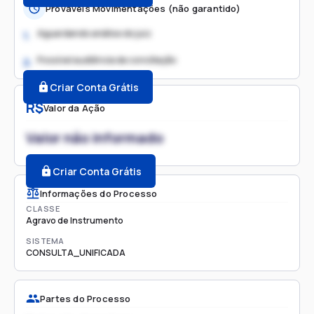
Prováveis Movimentações (não garantido)
Aguardando análise do juiz
1.
Possível audiência de conciliação
2.
Criar Conta Grátis
R$
Valor da Ação
Valor não informado
Criar Conta Grátis
Informações do Processo
CLASSE
Agravo de Instrumento
SISTEMA
CONSULTA_UNIFICADA
Partes do Processo