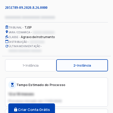
2051789-09.2020.8.26.0000
xxxxxxxx xxxxxxxxx xxxxxxx
TJSP
TRIBUNAL
xxxxxx xxxxxxxx
VARA / COMARCA
Agravo de Instrumento
CLASSE
xx/xx/xxxx
DISTRIBUIÇÃO
ÚLTIMA MOVIMENTAÇÃO
xxxxxx xxxxxxxx xxxxxxx
1ª Instância
2ª Instância
Tempo Estimado do Processo
12 a 18 meses
Processo iniciado em
17/03/2020
Criar Conta Grátis