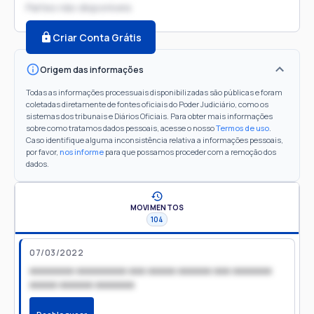
Partes não disponíveis
Criar Conta Grátis
Origem das informações
Todas as informações processuais disponibilizadas são públicas e foram
coletadas diretamente de fontes oficiais do Poder Judiciário, como os
sistemas dos tribunais e Diários Oficiais. Para obter mais informações
sobre como tratamos dados pessoais, acesse o nosso
Termos de uso
.
Caso identifique alguma inconsistência relativa a informações pessoais,
por favor,
nos informe
para que possamos proceder com a remoção dos
dados.
MOVIMENTOS
104
07/03/2022
xxxxxxxx xxxxxxxxx xxx xxxxx xxxxxx xxx xxxxxxx
xxxxx xxxxxx xxxxxxx