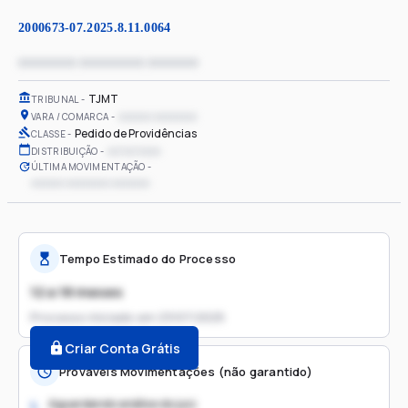
2000673-07.2025.8.11.0064
xxxxxxxx xxxxxxxxx xxxxxxx
TJMT
TRIBUNAL
xxxxxx xxxxxxxx
VARA / COMARCA
Pedido de Providências
CLASSE
xx/xx/xxxx
DISTRIBUIÇÃO
ÚLTIMA MOVIMENTAÇÃO
xxxxxx xxxxxxxx xxxxxxx
Tempo Estimado do Processo
12 a 18 meses
Processo iniciado em
23/07/2025
Criar Conta Grátis
Prováveis Movimentações (não garantido)
Aguardando análise do juiz
1.