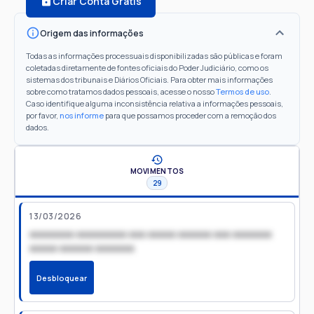
Criar Conta Grátis
Origem das informações
Todas as informações processuais disponibilizadas são públicas e foram
coletadas diretamente de fontes oficiais do Poder Judiciário, como os
sistemas dos tribunais e Diários Oficiais. Para obter mais informações
sobre como tratamos dados pessoais, acesse o nosso
Termos de uso
.
Caso identifique alguma inconsistência relativa a informações pessoais,
por favor,
nos informe
para que possamos proceder com a remoção dos
dados.
MOVIMENTOS
29
13/03/2026
xxxxxxxx xxxxxxxxx xxx xxxxx xxxxxx xxx xxxxxxx
xxxxx xxxxxx xxxxxxx
Desbloquear