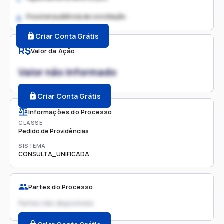
Possível audiência de conciliação
2.
Criar Conta Grátis
R$
Valor da Ação
Valor não informado
Criar Conta Grátis
Informações do Processo
CLASSE
Pedido de Providências
SISTEMA
CONSULTA_UNIFICADA
Partes do Processo
Partes não disponíveis