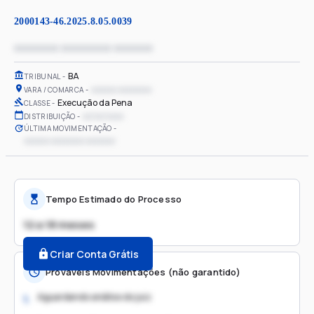
2000143-46.2025.8.05.0039
xxxxxxxx xxxxxxxxx xxxxxxx
BA
TRIBUNAL
xxxxxx xxxxxxxx
VARA / COMARCA
Execução da Pena
CLASSE
xx/xx/xxxx
DISTRIBUIÇÃO
ÚLTIMA MOVIMENTAÇÃO
xxxxxx xxxxxxxx xxxxxxx
Tempo Estimado do Processo
12 a 18 meses
Criar Conta Grátis
Prováveis Movimentações (não garantido)
Aguardando análise do juiz
1.