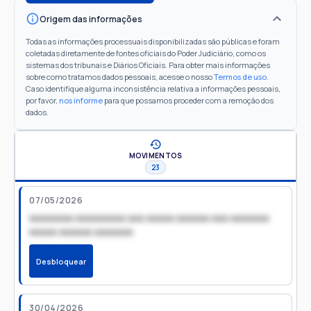
Origem das informações
Todas as informações processuais disponibilizadas são públicas e foram
coletadas diretamente de fontes oficiais do Poder Judiciário, como os
sistemas dos tribunais e Diários Oficiais. Para obter mais informações
sobre como tratamos dados pessoais, acesse o nosso
Termos de uso
.
Caso identifique alguma inconsistência relativa a informações pessoais,
por favor,
nos informe
para que possamos proceder com a remoção dos
dados.
MOVIMENTOS
23
07/05/2026
xxxxxxxx xxxxxxxxx xxx xxxxx xxxxxx xxx xxxxxxx
xxxxx xxxxxx xxxxxxx
Desbloquear
30/04/2026