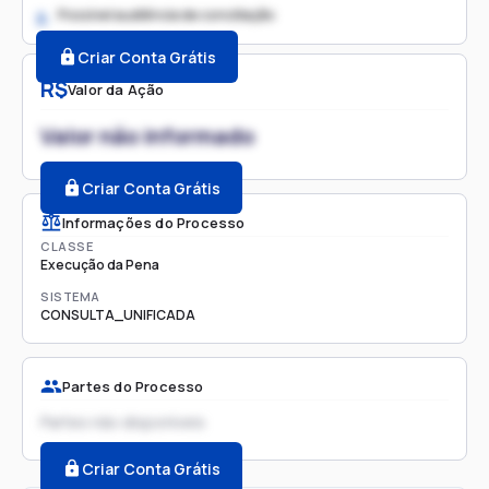
Possível audiência de conciliação
2.
Criar Conta Grátis
R$
Valor da Ação
Valor não informado
Criar Conta Grátis
Informações do Processo
CLASSE
Execução da Pena
SISTEMA
CONSULTA_UNIFICADA
Partes do Processo
Partes não disponíveis
Criar Conta Grátis