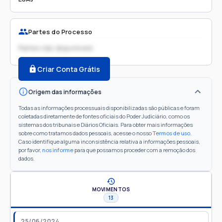
Partes do Processo
Partes não disponíveis
Criar Conta Grátis
Origem das informações
Todas as informações processuais disponibilizadas são públicas e foram
coletadas diretamente de fontes oficiais do Poder Judiciário, como os
sistemas dos tribunais e Diários Oficiais. Para obter mais informações
sobre como tratamos dados pessoais, acesse o nosso
Termos de uso
.
Caso identifique alguma inconsistência relativa a informações pessoais,
por favor,
nos informe
para que possamos proceder com a remoção dos
dados.
MOVIMENTOS
13
25/06/2024