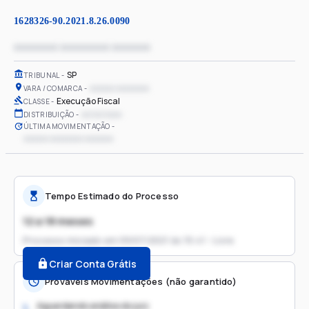
1628326-90.2021.8.26.0090
xxxxxxxx xxxxxxxxx xxxxxxx
SP
TRIBUNAL
xxxxxx xxxxxxxx
VARA / COMARCA
Execução Fiscal
CLASSE
xx/xx/xxxx
DISTRIBUIÇÃO
ÚLTIMA MOVIMENTAÇÃO
xxxxxx xxxxxxxx xxxxxxx
Tempo Estimado do Processo
12 a 18 meses
Processo iniciado em
09/07/2021 às 15:41 - Livre
Criar Conta Grátis
Prováveis Movimentações (não garantido)
Aguardando análise do juiz
1.