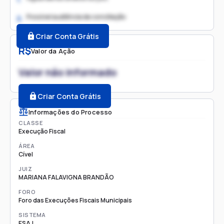
Possível audiência de conciliação
2.
Criar Conta Grátis
R$
Valor da Ação
Valor não informado
Criar Conta Grátis
Informações do Processo
CLASSE
Execução Fiscal
ÁREA
Cível
JUIZ
MARIANA FALAVIGNA BRANDÃO
FORO
Foro das Execuções Fiscais Municipais
SISTEMA
ESAJ