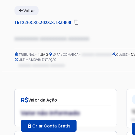
Voltar
1612268-80.2023.8.13.0000
xxxxxxxx xxxxxxxxx xxxxxxx
TJMG
xxxxxx xxxxxxxx
Co
TRIBUNAL
VARA / COMARCA
CLASSE
ÚLTIMA MOVIMENTAÇÃO
xxxxxx xxxxxxxx xxxxxxx
R$
Valor da Ação
1
Valor não informado
P
Criar Conta Grátis