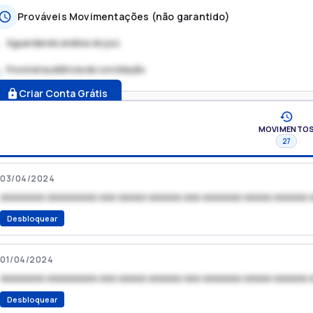
Prováveis Movimentações (não garantido)
Aguardando análise do juiz
Possível audiência de conciliação
.
Criar Conta Grátis
MOVIMENTO
27
03/04/2024
xxxxxxxx xxxxxxxxx xxx xxxxx xxxxxx xxx xxxxxxx xxxxx xxxxxx 
Desbloquear
01/04/2024
xxxxxxxx xxxxxxxxx xxx xxxxx xxxxxx xxx xxxxxxx xxxxx xxxxxx 
Desbloquear