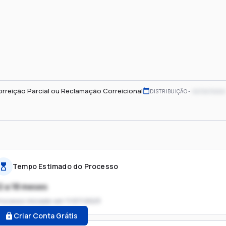
rreição Parcial ou Reclamação Correicional
xx/xx/xxxx
DISTRIBUIÇÃO
Tempo Estimado do Processo
2 a 18 meses
rocesso iniciado em
11/07/2023
Criar Conta Grátis