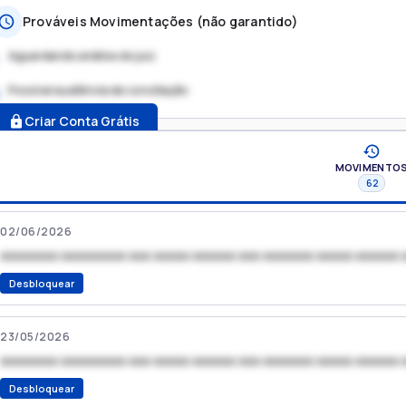
Prováveis Movimentações (não garantido)
Aguardando análise do juiz
Possível audiência de conciliação
.
Criar Conta Grátis
MOVIMENTO
62
02/06/2026
xxxxxxxx xxxxxxxxx xxx xxxxx xxxxxx xxx xxxxxxx xxxxx xxxxxx 
Desbloquear
23/05/2026
xxxxxxxx xxxxxxxxx xxx xxxxx xxxxxx xxx xxxxxxx xxxxx xxxxxx 
Desbloquear