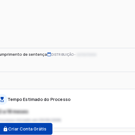
umprimento de sentença
xx/xx/xxxx
DISTRIBUIÇÃO
Tempo Estimado do Processo
2 a 18 meses
rocesso iniciado em
09/06/2006
Criar Conta Grátis