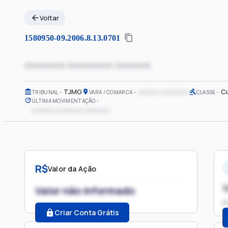
Voltar
1580950-09.2006.8.13.0701
xxxxxxxx xxxxxxxxx xxxxxxx
TJMG
xxxxxx xxxxxxxx
C
TRIBUNAL
VARA / COMARCA
CLASSE
ÚLTIMA MOVIMENTAÇÃO
xxxxxx xxxxxxxx xxxxxxx
R$
Valor da Ação
1
Valor não informado
P
Criar Conta Grátis