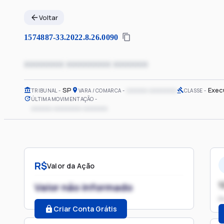
Voltar
1574887-33.2022.8.26.0090
xxxxxxxx xxxxxxxxx xxxxxxx
SP
xxxxxx xxxxxxxx
Exec
TRIBUNAL
VARA / COMARCA
CLASSE
ÚLTIMA MOVIMENTAÇÃO
xxxxxx xxxxxxxx xxxxxxx
R$
Valor da Ação
1
Valor não informado
P
Criar Conta Grátis