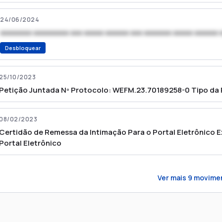
24/06/2024
xxxxxxxx xxxxxxxxx xxx xxxxx xxxxxx xxx xxxxxxx xxxxx xxxxxx 
Desbloquear
25/10/2023
Petição Juntada Nº Protocolo: WEFM.23.70189258-0 Tipo da P
08/02/2023
Certidão de Remessa da Intimação Para o Portal Eletrônico 
Portal Eletrônico
Ver mais
9
movime