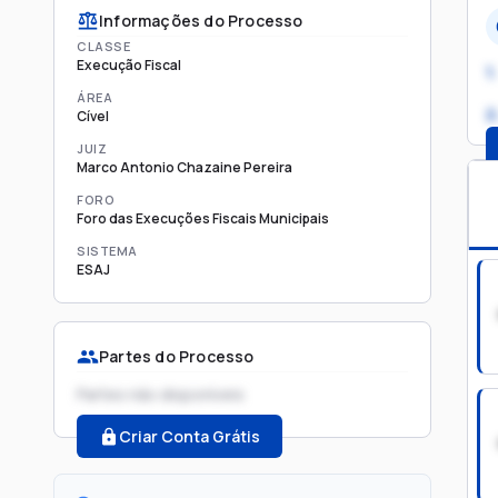
Informações do Processo
CLASSE
Execução Fiscal
1.
ÁREA
2
Cível
JUIZ
Marco Antonio Chazaine Pereira
FORO
Foro das Execuções Fiscais Municipais
SISTEMA
ESAJ
Partes do Processo
Partes não disponíveis
Criar Conta Grátis