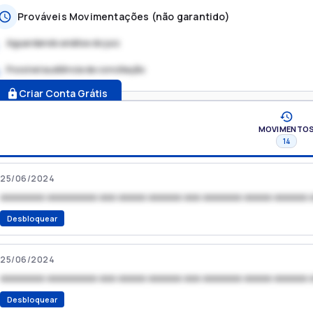
Prováveis Movimentações (não garantido)
Aguardando análise do juiz
Possível audiência de conciliação
.
Criar Conta Grátis
MOVIMENTO
14
25/06/2024
xxxxxxxx xxxxxxxxx xxx xxxxx xxxxxx xxx xxxxxxx xxxxx xxxxxx 
Desbloquear
25/06/2024
xxxxxxxx xxxxxxxxx xxx xxxxx xxxxxx xxx xxxxxxx xxxxx xxxxxx 
Desbloquear