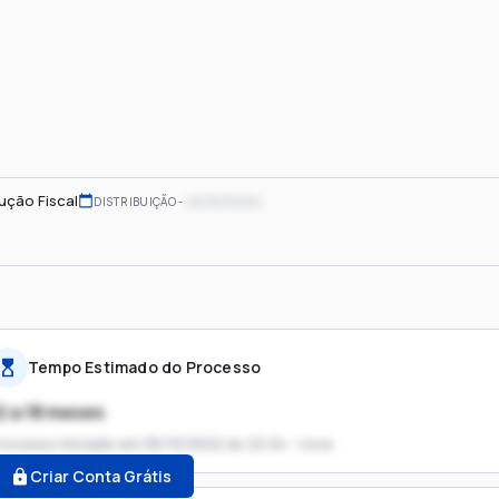
ução Fiscal
xx/xx/xxxx
DISTRIBUIÇÃO
Tempo Estimado do Processo
2 a 18 meses
rocesso iniciado em
05/10/2022 às 22:04 - Livre
Criar Conta Grátis