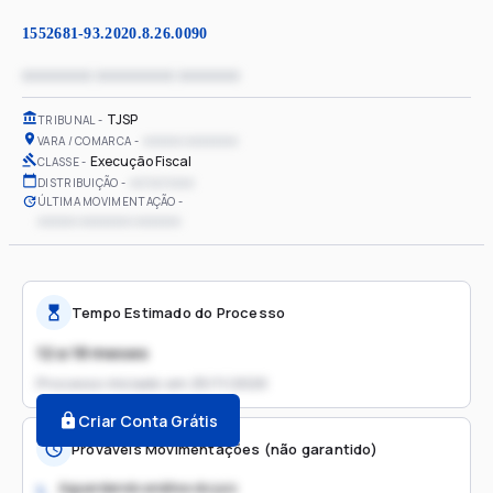
1552681-93.2020.8.26.0090
xxxxxxxx xxxxxxxxx xxxxxxx
TJSP
TRIBUNAL
xxxxxx xxxxxxxx
VARA / COMARCA
Execução Fiscal
CLASSE
xx/xx/xxxx
DISTRIBUIÇÃO
ÚLTIMA MOVIMENTAÇÃO
xxxxxx xxxxxxxx xxxxxxx
Tempo Estimado do Processo
12 a 18 meses
Processo iniciado em
25/11/2020
Criar Conta Grátis
Prováveis Movimentações (não garantido)
Aguardando análise do juiz
1.