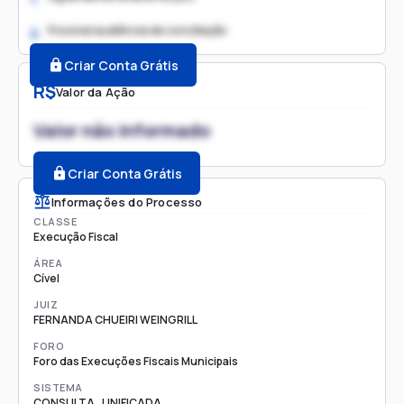
Possível audiência de conciliação
2.
Criar Conta Grátis
R$
Valor da Ação
Valor não informado
Criar Conta Grátis
Informações do Processo
CLASSE
Execução Fiscal
ÁREA
Cível
JUIZ
FERNANDA CHUEIRI WEINGRILL
FORO
Foro das Execuções Fiscais Municipais
SISTEMA
CONSULTA_UNIFICADA