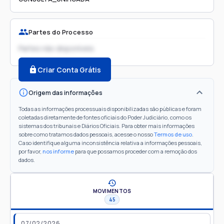
Partes do Processo
Partes não disponíveis
Criar Conta Grátis
Origem das informações
Todas as informações processuais disponibilizadas são públicas e foram
coletadas diretamente de fontes oficiais do Poder Judiciário, como os
sistemas dos tribunais e Diários Oficiais. Para obter mais informações
sobre como tratamos dados pessoais, acesse o nosso
Termos de uso
.
Caso identifique alguma inconsistência relativa a informações pessoais,
por favor,
nos informe
para que possamos proceder com a remoção dos
dados.
MOVIMENTOS
45
07/02/2026