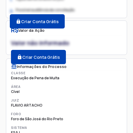
Possível audiência de conciliação
2.
Criar Conta Grátis
R$
Valor da Ação
Valor não informado
Criar Conta Grátis
Informações do Processo
CLASSE
Execução de Pena de Multa
ÁREA
Cível
JUIZ
FLAVIO ARTACHO
FORO
Foro de São José do Rio Preto
SISTEMA
ESAJ