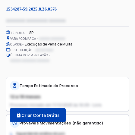
1534287-59.2025.8.26.0576
xxxxxxxx xxxxxxxxx xxxxxxx
SP
TRIBUNAL
xxxxxx xxxxxxxx
VARA / COMARCA
Execução de Pena de Multa
CLASSE
xx/xx/xxxx
DISTRIBUIÇÃO
ÚLTIMA MOVIMENTAÇÃO
xxxxxx xxxxxxxx xxxxxxx
Tempo Estimado do Processo
12 a 18 meses
Processo iniciado em
11/12/2025 às 16:09 - Livre
Criar Conta Grátis
Prováveis Movimentações (não garantido)
Aguardando análise do juiz
1.