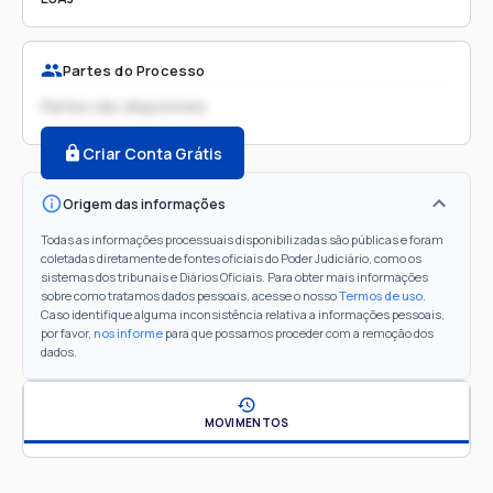
Partes do Processo
Partes não disponíveis
Criar Conta Grátis
Origem das informações
Todas as informações processuais disponibilizadas são públicas e foram
coletadas diretamente de fontes oficiais do Poder Judiciário, como os
sistemas dos tribunais e Diários Oficiais. Para obter mais informações
sobre como tratamos dados pessoais, acesse o nosso
Termos de uso
.
Caso identifique alguma inconsistência relativa a informações pessoais,
por favor,
nos informe
para que possamos proceder com a remoção dos
dados.
MOVIMENTOS