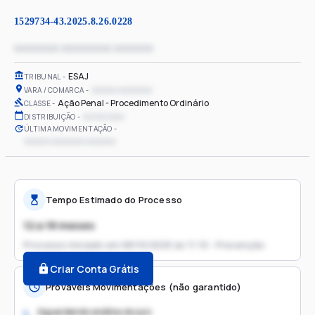
1529734-43.2025.8.26.0228
xxxxxxxx xxxxxxxxx xxxxxxx
ESAJ
TRIBUNAL
xxxxxx xxxxxxxx
VARA / COMARCA
Ação Penal - Procedimento Ordinário
CLASSE
xx/xx/xxxx
DISTRIBUIÇÃO
ÚLTIMA MOVIMENTAÇÃO
xxxxxx xxxxxxxx xxxxxxx
Tempo Estimado do Processo
12 a 18 meses
Processo iniciado em
08/10/2025 às 11:10 - Prevenção
Criar Conta Grátis
Prováveis Movimentações (não garantido)
Aguardando análise do juiz
1.