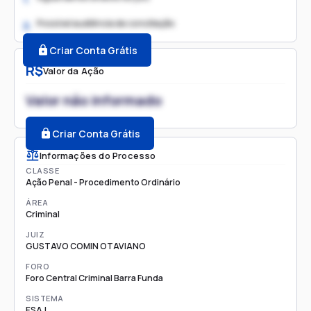
Possível audiência de conciliação
2.
Criar Conta Grátis
R$
Valor da Ação
Valor não informado
Criar Conta Grátis
Informações do Processo
CLASSE
Ação Penal - Procedimento Ordinário
ÁREA
Criminal
JUIZ
GUSTAVO COMIN OTAVIANO
FORO
Foro Central Criminal Barra Funda
SISTEMA
ESAJ