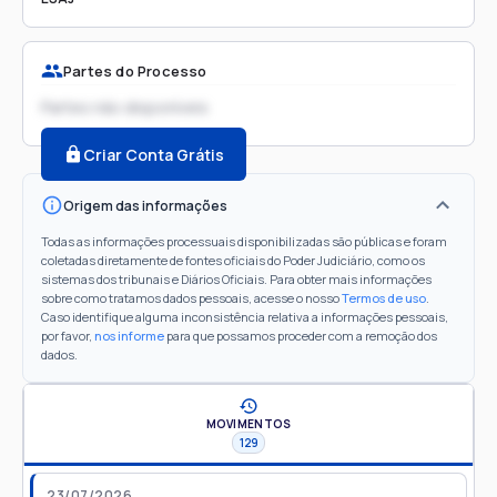
Partes do Processo
Partes não disponíveis
Criar Conta Grátis
Origem das informações
Todas as informações processuais disponibilizadas são públicas e foram
coletadas diretamente de fontes oficiais do Poder Judiciário, como os
sistemas dos tribunais e Diários Oficiais. Para obter mais informações
sobre como tratamos dados pessoais, acesse o nosso
Termos de uso
.
Caso identifique alguma inconsistência relativa a informações pessoais,
por favor,
nos informe
para que possamos proceder com a remoção dos
dados.
MOVIMENTOS
129
23/07/2026