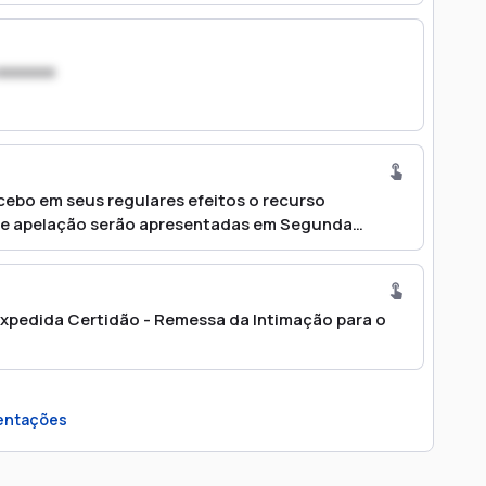
xxxxxxx
cebo em seus regulares efeitos o recurso
s de apelação serão apresentadas em Segunda
sso Penal. Providencie-se o necessário. No mais,
los corréus e pelo Ministério Público. Int.
, Fernanda Nunes Canno Sotto (OAB 481601/SP),
Expedida Certidão - Remessa da Intimação para o
ntações