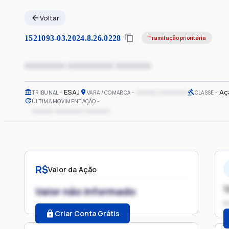
Voltar
1521093-03.2024.8.26.0228
Tramitação prioritária
xxxxxxxx xxxxxxxxx xxxxxxx
ESAJ
xxxxxx xxxxxxxx
Aç
TRIBUNAL
VARA / COMARCA
CLASSE
ÚLTIMA MOVIMENTAÇÃO
xxxxxx xxxxxxxx xxxxxxx
R$
Valor da Ação
1
Valor não informado
P
Criar Conta Grátis