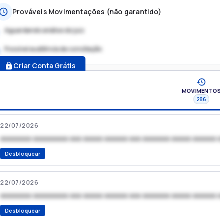
Prováveis Movimentações (não garantido)
Aguardando análise do juiz
Possível audiência de conciliação
.
Criar Conta Grátis
MOVIMENTO
286
22/07/2026
xxxxxxxx xxxxxxxxx xxx xxxxx xxxxxx xxx xxxxxxx xxxxx xxxxxx 
Desbloquear
22/07/2026
xxxxxxxx xxxxxxxxx xxx xxxxx xxxxxx xxx xxxxxxx xxxxx xxxxxx 
Desbloquear