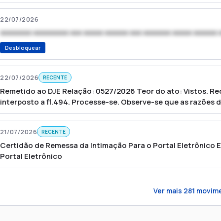
22/07/2026
xxxxxxxx xxxxxxxxx xxx xxxxx xxxxxx xxx xxxxxxx xxxxx xxxxxx 
Desbloquear
22/07/2026
RECENTE
Remetido ao DJE Relação: 0527/2026 Teor do ato: Vistos. Re
interposto a fl.494. Processe-se. Observe-se que as razõe
Instância, nos termos do artigo 600, §4º do Código de Proce
aguarde-se a interposição de eventual recurso de apelação pe
21/07/2026
RECENTE
Advogados(s): Viviane Conceição da Silva (OAB 477955/SP)
Natanael Silveira Soares (OAB 498293/SP)
Certidão de Remessa da Intimação Para o Portal Eletrônico 
Portal Eletrônico
Ver mais
281
movime