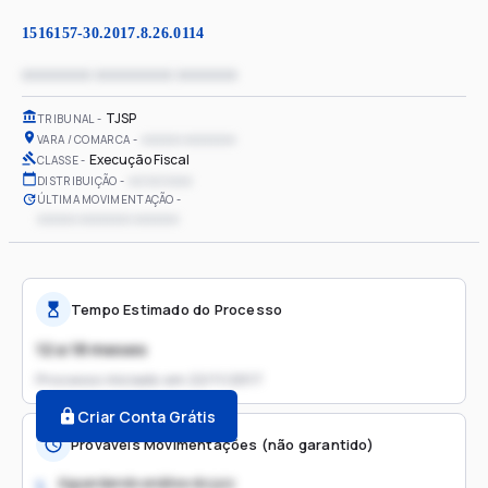
1516157-30.2017.8.26.0114
xxxxxxxx xxxxxxxxx xxxxxxx
TJSP
TRIBUNAL
xxxxxx xxxxxxxx
VARA / COMARCA
Execução Fiscal
CLASSE
xx/xx/xxxx
DISTRIBUIÇÃO
ÚLTIMA MOVIMENTAÇÃO
xxxxxx xxxxxxxx xxxxxxx
Tempo Estimado do Processo
12 a 18 meses
Processo iniciado em
22/11/2017
Criar Conta Grátis
Prováveis Movimentações (não garantido)
Aguardando análise do juiz
1.