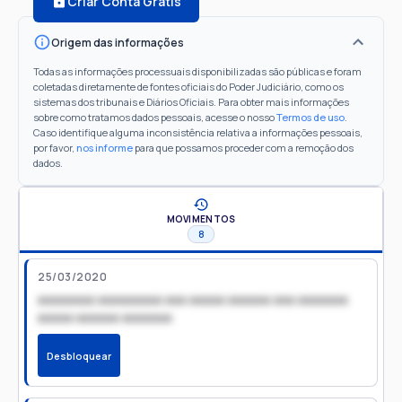
Criar Conta Grátis
Origem das informações
Todas as informações processuais disponibilizadas são públicas e foram
coletadas diretamente de fontes oficiais do Poder Judiciário, como os
sistemas dos tribunais e Diários Oficiais. Para obter mais informações
sobre como tratamos dados pessoais, acesse o nosso
Termos de uso
.
Caso identifique alguma inconsistência relativa a informações pessoais,
por favor,
nos informe
para que possamos proceder com a remoção dos
dados.
MOVIMENTOS
8
25/03/2020
xxxxxxxx xxxxxxxxx xxx xxxxx xxxxxx xxx xxxxxxx
xxxxx xxxxxx xxxxxxx
Desbloquear