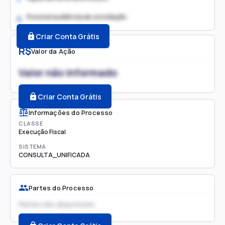
Possível audiência de conciliação
2.
Criar Conta Grátis
R$
Valor da Ação
Valor não informado
Criar Conta Grátis
Informações do Processo
CLASSE
Execução Fiscal
SISTEMA
CONSULTA_UNIFICADA
Partes do Processo
Partes não disponíveis