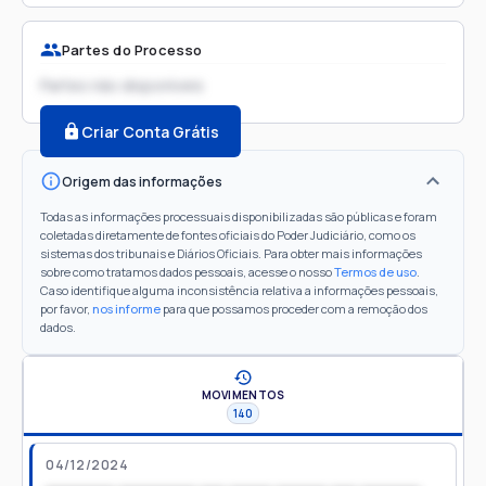
Partes do Processo
Partes não disponíveis
Criar Conta Grátis
Origem das informações
Todas as informações processuais disponibilizadas são públicas e foram
coletadas diretamente de fontes oficiais do Poder Judiciário, como os
sistemas dos tribunais e Diários Oficiais. Para obter mais informações
sobre como tratamos dados pessoais, acesse o nosso
Termos de uso
.
Caso identifique alguma inconsistência relativa a informações pessoais,
por favor,
nos informe
para que possamos proceder com a remoção dos
dados.
MOVIMENTOS
140
04/12/2024