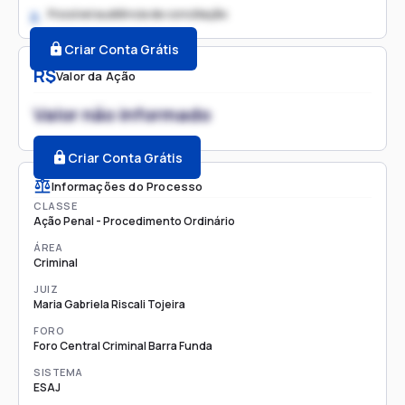
Possível audiência de conciliação
2.
Criar Conta Grátis
R$
Valor da Ação
Valor não informado
Criar Conta Grátis
Informações do Processo
CLASSE
Ação Penal - Procedimento Ordinário
ÁREA
Criminal
JUIZ
Maria Gabriela Riscali Tojeira
FORO
Foro Central Criminal Barra Funda
SISTEMA
ESAJ