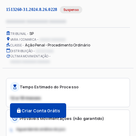
1513260-31.2024.8.26.0228
Suspenso
xxxxxxxx xxxxxxxxx xxxxxxx
SP
TRIBUNAL
xxxxxx xxxxxxxx
VARA / COMARCA
Ação Penal - Procedimento Ordinário
CLASSE
xx/xx/xxxx
DISTRIBUIÇÃO
ÚLTIMA MOVIMENTAÇÃO
xxxxxx xxxxxxxx xxxxxxx
Tempo Estimado do Processo
12 a 18 meses
Criar Conta Grátis
Prováveis Movimentações (não garantido)
Aguardando análise do juiz
1.