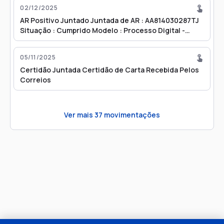
02/12/2025
AR Positivo Juntado Juntada de AR : AA814030287TJ
Situação : Cumprido Modelo : Processo Digital -
Carta - Citação sob Pena de Penhora - Pena de Multa
- FUNPESP - VEC-JECRIM Destinatário : Ueslei da
05/11/2025
Exaltação Barboza Diligência : 13/11/2025
Certidão Juntada Certidão de Carta Recebida Pelos
Correios
Ver mais
37
movimentações