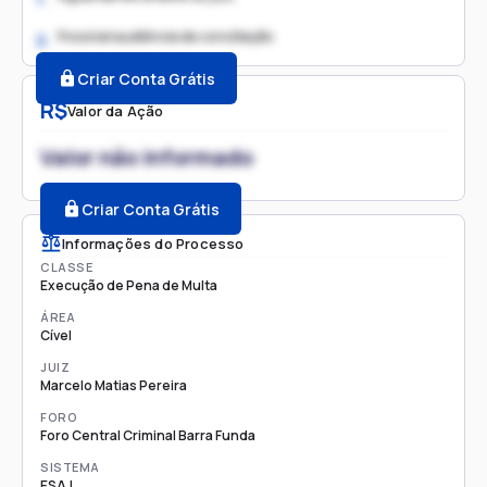
Possível audiência de conciliação
2.
Criar Conta Grátis
R$
Valor da Ação
Valor não informado
Criar Conta Grátis
Informações do Processo
CLASSE
Execução de Pena de Multa
ÁREA
Cível
JUIZ
Marcelo Matias Pereira
FORO
Foro Central Criminal Barra Funda
SISTEMA
ESAJ