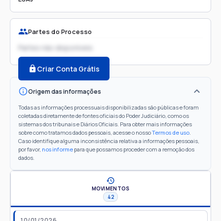
Partes do Processo
Partes não disponíveis
Criar Conta Grátis
Origem das informações
Todas as informações processuais disponibilizadas são públicas e foram
coletadas diretamente de fontes oficiais do Poder Judiciário, como os
sistemas dos tribunais e Diários Oficiais. Para obter mais informações
sobre como tratamos dados pessoais, acesse o nosso
Termos de uso
.
Caso identifique alguma inconsistência relativa a informações pessoais,
por favor,
nos informe
para que possamos proceder com a remoção dos
dados.
MOVIMENTOS
42
10/01/2026