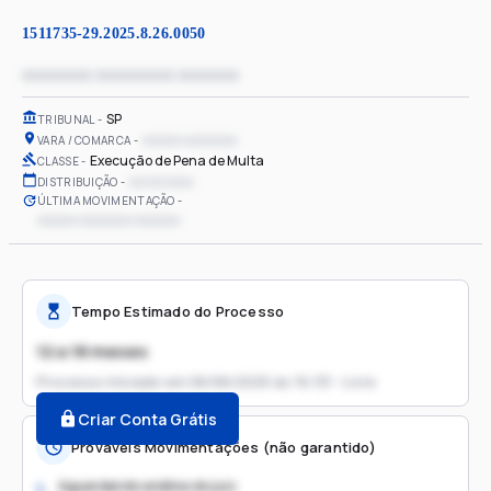
1511735-29.2025.8.26.0050
xxxxxxxx xxxxxxxxx xxxxxxx
SP
TRIBUNAL
xxxxxx xxxxxxxx
VARA / COMARCA
Execução de Pena de Multa
CLASSE
xx/xx/xxxx
DISTRIBUIÇÃO
ÚLTIMA MOVIMENTAÇÃO
xxxxxx xxxxxxxx xxxxxxx
Tempo Estimado do Processo
12 a 18 meses
Processo iniciado em
06/06/2025 às 16:33 - Livre
Criar Conta Grátis
Prováveis Movimentações (não garantido)
Aguardando análise do juiz
1.