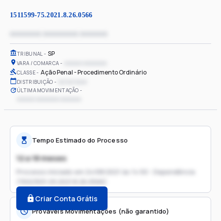
1511599-75.2021.8.26.0566
xxxxxxxx xxxxxxxxx xxxxxxx
SP
TRIBUNAL
xxxxxx xxxxxxxx
VARA / COMARCA
Ação Penal - Procedimento Ordinário
CLASSE
xx/xx/xxxx
DISTRIBUIÇÃO
ÚLTIMA MOVIMENTAÇÃO
xxxxxx xxxxxxxx xxxxxxx
Tempo Estimado do Processo
12 a 18 meses
Processo iniciado em
24/08/2021 às 14:50 - Dependência
(1502303-29.2021.8.26.0566)
Criar Conta Grátis
Prováveis Movimentações (não garantido)