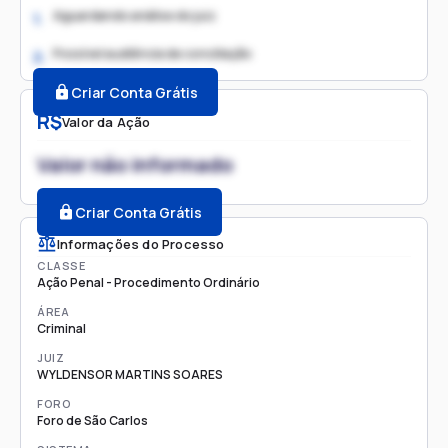
Aguardando análise do juiz
1.
Possível audiência de conciliação
2.
Criar Conta Grátis
R$
Valor da Ação
Valor não informado
Criar Conta Grátis
Informações do Processo
CLASSE
Ação Penal - Procedimento Ordinário
ÁREA
Criminal
JUIZ
WYLDENSOR MARTINS SOARES
FORO
Foro de São Carlos