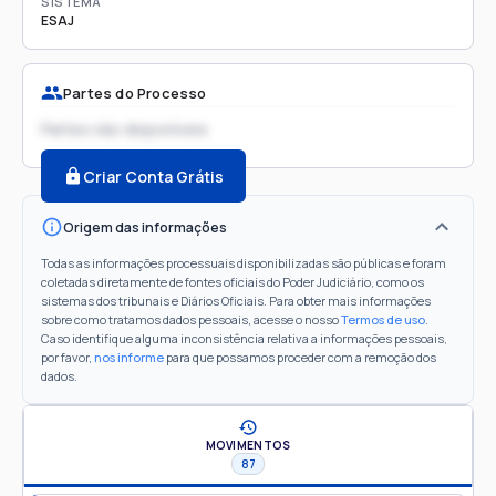
SISTEMA
ESAJ
Partes do Processo
Partes não disponíveis
Criar Conta Grátis
Origem das informações
Todas as informações processuais disponibilizadas são públicas e foram
coletadas diretamente de fontes oficiais do Poder Judiciário, como os
sistemas dos tribunais e Diários Oficiais. Para obter mais informações
sobre como tratamos dados pessoais, acesse o nosso
Termos de uso
.
Caso identifique alguma inconsistência relativa a informações pessoais,
por favor,
nos informe
para que possamos proceder com a remoção dos
dados.
MOVIMENTOS
87