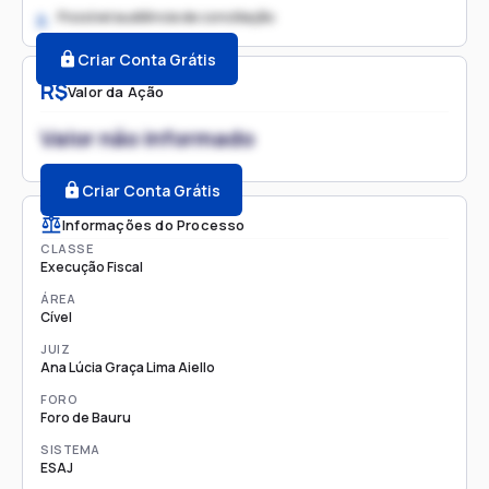
Possível audiência de conciliação
2.
Criar Conta Grátis
R$
Valor da Ação
Valor não informado
Criar Conta Grátis
Informações do Processo
CLASSE
Execução Fiscal
ÁREA
Cível
JUIZ
Ana Lúcia Graça Lima Aiello
FORO
Foro de Bauru
SISTEMA
ESAJ