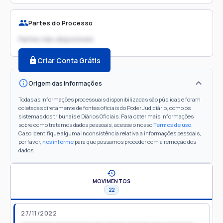
Partes do Processo
Partes não disponíveis
Criar Conta Grátis
Origem das informações
Todas as informações processuais disponibilizadas são públicas e foram
coletadas diretamente de fontes oficiais do Poder Judiciário, como os
sistemas dos tribunais e Diários Oficiais. Para obter mais informações
sobre como tratamos dados pessoais, acesse o nosso
Termos de uso
.
Caso identifique alguma inconsistência relativa a informações pessoais,
por favor,
nos informe
para que possamos proceder com a remoção dos
dados.
MOVIMENTOS
22
27/11/2022