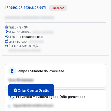
1509492-25.2020.8.26.0071
Suspenso
xxxxxxxx xxxxxxxxx xxxxxxx
SP
TRIBUNAL
xxxxxx xxxxxxxx
VARA / COMARCA
Execução Fiscal
CLASSE
xx/xx/xxxx
DISTRIBUIÇÃO
ÚLTIMA MOVIMENTAÇÃO
xxxxxx xxxxxxxx xxxxxxx
Tempo Estimado do Processo
12 a 18 meses
Criar Conta Grátis
Prováveis Movimentações (não garantido)
Aguardando análise do juiz
1.