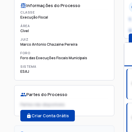
Informações do Processo
CLASSE
Execução Fiscal
1.
ÁREA
2
Cível
JUIZ
Marco Antonio Chazaine Pereira
FORO
Foro das Execuções Fiscais Municipais
SISTEMA
ESAJ
Partes do Processo
Partes não disponíveis
Criar Conta Grátis