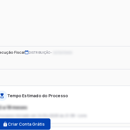
ecução Fiscal
xx/xx/xxxx
DISTRIBUIÇÃO
Tempo Estimado do Processo
2 a 18 meses
rocesso iniciado em
24/04/2025 às 21:38 - Livre
Criar Conta Grátis