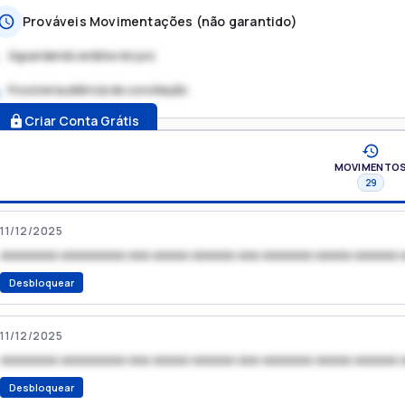
Prováveis Movimentações (não garantido)
Aguardando análise do juiz
Possível audiência de conciliação
.
Criar Conta Grátis
MOVIMENTO
29
11/12/2025
xxxxxxxx xxxxxxxxx xxx xxxxx xxxxxx xxx xxxxxxx xxxxx xxxxxx 
Desbloquear
11/12/2025
xxxxxxxx xxxxxxxxx xxx xxxxx xxxxxx xxx xxxxxxx xxxxx xxxxxx 
Desbloquear