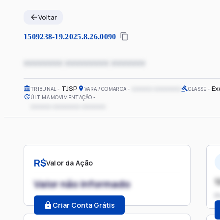
Voltar
1509238-19.2025.8.26.0090
xxxxxxxx xxxxxxxxx xxxxxxx
TJSP
xxxxxx xxxxxxxx
Ex
TRIBUNAL
VARA / COMARCA
CLASSE
ÚLTIMA MOVIMENTAÇÃO
xxxxxx xxxxxxxx xxxxxxx
R$
Valor da Ação
1
Valor não informado
P
Criar Conta Grátis