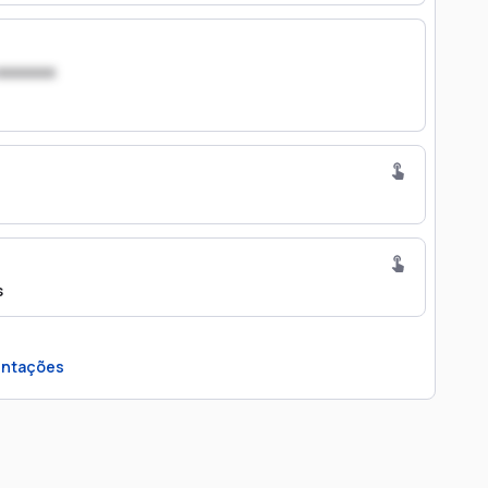
xxxxxxx
s
ntações