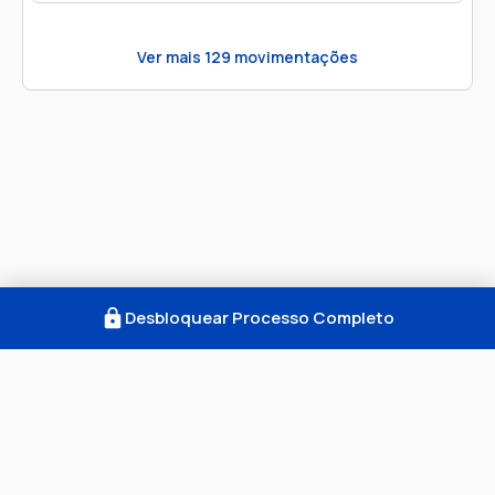
Ver mais
129
movimentações
Desbloquear Processo Completo
Como Funciona
FAQ
Notícias
Termos
Privacidade