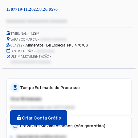
1507719-11.2022.8.26.0576
xxxxxxxx xxxxxxxxx xxxxxxx
TJSP
TRIBUNAL
xxxxxx xxxxxxxx
VARA / COMARCA
Alimentos - Lei Especial Nº 5.478/68
CLASSE
xx/xx/xxxx
DISTRIBUIÇÃO
ÚLTIMA MOVIMENTAÇÃO
xxxxxx xxxxxxxx xxxxxxx
Tempo Estimado do Processo
12 a 18 meses
Processo iniciado em
23/11/2022
Criar Conta Grátis
Prováveis Movimentações (não garantido)
Aguardando análise do juiz
1.