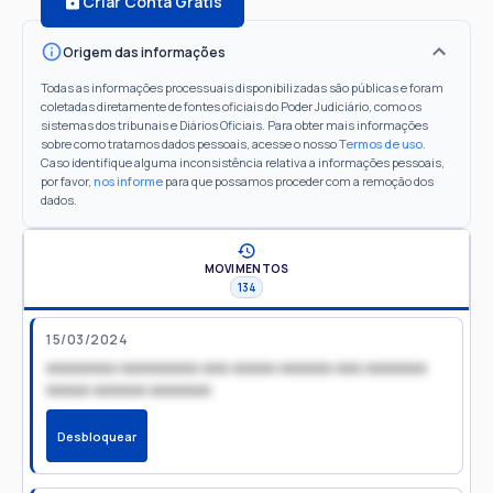
Criar Conta Grátis
Origem das informações
Todas as informações processuais disponibilizadas são públicas e foram
coletadas diretamente de fontes oficiais do Poder Judiciário, como os
sistemas dos tribunais e Diários Oficiais. Para obter mais informações
sobre como tratamos dados pessoais, acesse o nosso
Termos de uso
.
Caso identifique alguma inconsistência relativa a informações pessoais,
por favor,
nos informe
para que possamos proceder com a remoção dos
dados.
MOVIMENTOS
134
15/03/2024
xxxxxxxx xxxxxxxxx xxx xxxxx xxxxxx xxx xxxxxxx
xxxxx xxxxxx xxxxxxx
Desbloquear