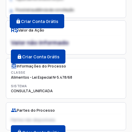
Possível audiência de conciliação
2.
Criar Conta Grátis
R$
Valor da Ação
Valor não informado
Criar Conta Grátis
Informações do Processo
CLASSE
Alimentos - Lei Especial Nº 5.478/68
SISTEMA
CONSULTA_UNIFICADA
Partes do Processo
Partes não disponíveis