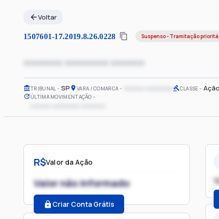
Voltar
1507601-17.2019.8.26.0228
Suspenso - Tramitação prioritá
xxxxxxxx xxxxxxxxx xxxxxxx
SP
xxxxxx xxxxxxxx
Ação
TRIBUNAL
VARA / COMARCA
CLASSE
ÚLTIMA MOVIMENTAÇÃO
xxxxxx xxxxxxxx xxxxxxx
R$
Valor da Ação
1
Valor não informado
Criar Conta Grátis