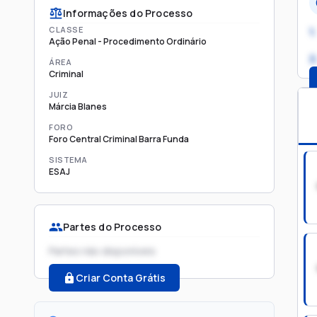
Informações do Processo
CLASSE
1.
Ação Penal - Procedimento Ordinário
2
ÁREA
Criminal
JUIZ
Márcia Blanes
FORO
Foro Central Criminal Barra Funda
SISTEMA
ESAJ
Partes do Processo
Partes não disponíveis
Criar Conta Grátis