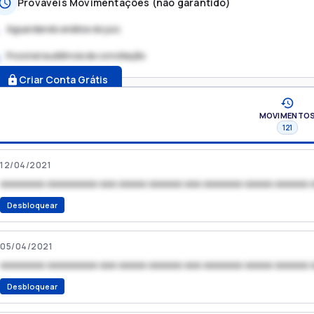
Prováveis Movimentações (não garantido)
Aguardando análise do juiz
Possível audiência de conciliação
.
Criar Conta Grátis
MOVIMENTO
121
12/04/2021
xxxxxxxx xxxxxxxxx xxx xxxxx xxxxxx xxx xxxxxxx xxxxx xxxxxx 
Desbloquear
05/04/2021
xxxxxxxx xxxxxxxxx xxx xxxxx xxxxxx xxx xxxxxxx xxxxx xxxxxx 
Desbloquear