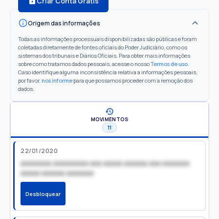
Criar Conta Grátis
Origem das informações
Todas as informações processuais disponibilizadas são públicas e foram
coletadas diretamente de fontes oficiais do Poder Judiciário, como os
sistemas dos tribunais e Diários Oficiais. Para obter mais informações
sobre como tratamos dados pessoais, acesse o nosso
Termos de uso
.
Caso identifique alguma inconsistência relativa a informações pessoais,
por favor,
nos informe
para que possamos proceder com a remoção dos
dados.
MOVIMENTOS
11
22/01/2020
xxxxxxxx xxxxxxxxx xxx xxxxx xxxxxx xxx xxxxxxx
xxxxx xxxxxx xxxxxxx
Desbloquear