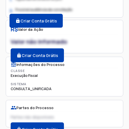
Possível audiência de conciliação
2.
Criar Conta Grátis
R$
Valor da Ação
Valor não informado
Criar Conta Grátis
Informações do Processo
CLASSE
Execução Fiscal
SISTEMA
CONSULTA_UNIFICADA
Partes do Processo
Partes não disponíveis