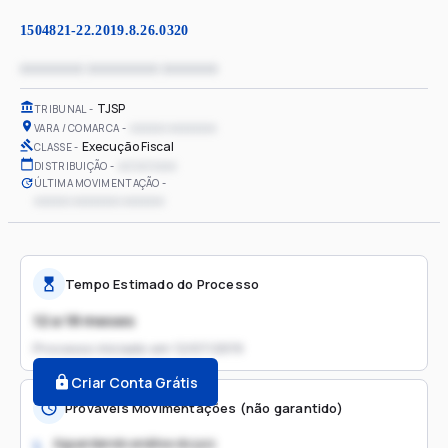
1504821-22.2019.8.26.0320
xxxxxxxx xxxxxxxxx xxxxxxx
TJSP
TRIBUNAL
xxxxxx xxxxxxxx
VARA / COMARCA
Execução Fiscal
CLASSE
xx/xx/xxxx
DISTRIBUIÇÃO
ÚLTIMA MOVIMENTAÇÃO
xxxxxx xxxxxxxx xxxxxxx
Tempo Estimado do Processo
12 a 18 meses
Processo iniciado em
12/07/2019
Criar Conta Grátis
Prováveis Movimentações (não garantido)
Aguardando análise do juiz
1.