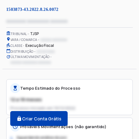
1503873-43.2022.8.26.0072
xxxxxxxx xxxxxxxxx xxxxxxx
TJSP
TRIBUNAL
xxxxxx xxxxxxxx
VARA / COMARCA
Execução Fiscal
CLASSE
xx/xx/xxxx
DISTRIBUIÇÃO
ÚLTIMA MOVIMENTAÇÃO
xxxxxx xxxxxxxx xxxxxxx
Tempo Estimado do Processo
12 a 18 meses
Processo iniciado em
19/12/2022
Criar Conta Grátis
Prováveis Movimentações (não garantido)
Aguardando análise do juiz
1.