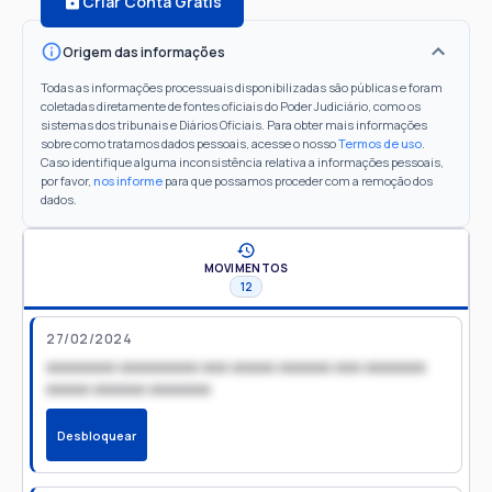
Criar Conta Grátis
Origem das informações
Todas as informações processuais disponibilizadas são públicas e foram
coletadas diretamente de fontes oficiais do Poder Judiciário, como os
sistemas dos tribunais e Diários Oficiais. Para obter mais informações
sobre como tratamos dados pessoais, acesse o nosso
Termos de uso
.
Caso identifique alguma inconsistência relativa a informações pessoais,
por favor,
nos informe
para que possamos proceder com a remoção dos
dados.
MOVIMENTOS
12
27/02/2024
xxxxxxxx xxxxxxxxx xxx xxxxx xxxxxx xxx xxxxxxx
xxxxx xxxxxx xxxxxxx
Desbloquear