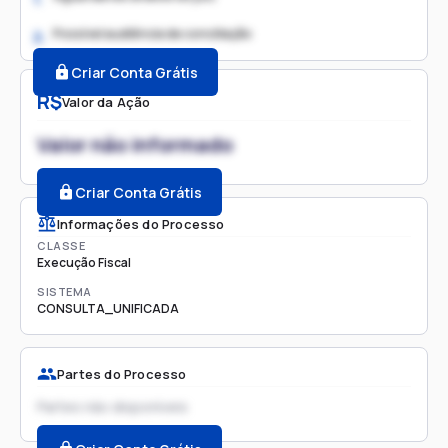
Possível audiência de conciliação
2.
Criar Conta Grátis
R$
Valor da Ação
Valor não informado
Criar Conta Grátis
Informações do Processo
CLASSE
Execução Fiscal
SISTEMA
CONSULTA_UNIFICADA
Partes do Processo
Partes não disponíveis