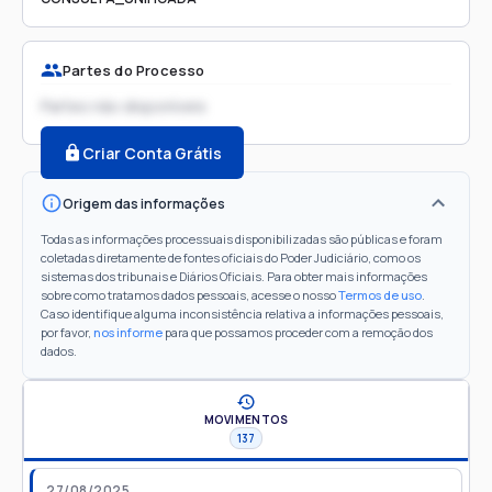
Partes do Processo
Partes não disponíveis
Criar Conta Grátis
Origem das informações
Todas as informações processuais disponibilizadas são públicas e foram
coletadas diretamente de fontes oficiais do Poder Judiciário, como os
sistemas dos tribunais e Diários Oficiais. Para obter mais informações
sobre como tratamos dados pessoais, acesse o nosso
Termos de uso
.
Caso identifique alguma inconsistência relativa a informações pessoais,
por favor,
nos informe
para que possamos proceder com a remoção dos
dados.
MOVIMENTOS
137
27/08/2025