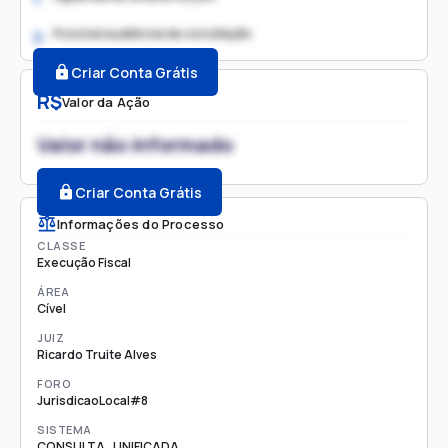
Possível audiência de conciliação
2.
Criar Conta Grátis
R$
Valor da Ação
Valor não informado
Criar Conta Grátis
Informações do Processo
CLASSE
Execução Fiscal
ÁREA
Cível
JUIZ
Ricardo Truite Alves
FORO
JurisdicaoLocal#8
SISTEMA
CONSULTA_UNIFICADA