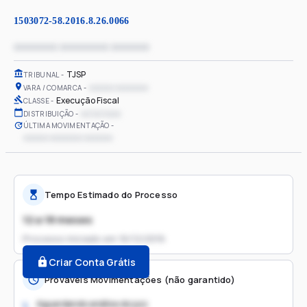
1503072-58.2016.8.26.0066
xxxxxxxx xxxxxxxxx xxxxxxx
TJSP
TRIBUNAL
xxxxxx xxxxxxxx
VARA / COMARCA
Execução Fiscal
CLASSE
xx/xx/xxxx
DISTRIBUIÇÃO
ÚLTIMA MOVIMENTAÇÃO
xxxxxx xxxxxxxx xxxxxxx
Tempo Estimado do Processo
12 a 18 meses
Processo iniciado em
16/12/2016
Criar Conta Grátis
Prováveis Movimentações (não garantido)
Aguardando análise do juiz
1.