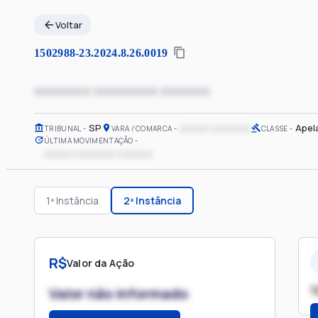
Voltar
1502988-23.2024.8.26.0019
xxxxxxxx xxxxxxxxx xxxxxxx
SP
xxxxxx xxxxxxxx
Apel
TRIBUNAL
VARA / COMARCA
CLASSE
ÚLTIMA MOVIMENTAÇÃO
xxxxxx xxxxxxxx xxxxxxx
1ª Instância
2ª Instância
R$
Valor da Ação
1
Valor não informado