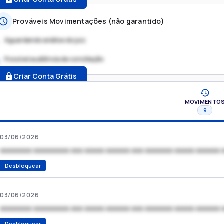
Prováveis Movimentações (não garantido)
Aguardando análise do juiz
Possível audiência de conciliação
.
Criar Conta Grátis
MOVIMENTO
9
03/06/2026
xxxxxxxx xxxxxxxxx xxx xxxxx xxxxxx xxx xxxxxxx xxxxx xxxxxx 
Desbloquear
03/06/2026
xxxxxxxx xxxxxxxxx xxx xxxxx xxxxxx xxx xxxxxxx xxxxx xxxxxx 
Desbloquear