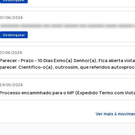
01/06/2026
xxxxxxxx xxxxxxxxx xxx xxxxx xxxxxx xxx xxxxxxx xxxxx xxxxxx 
Desbloquear
01/06/2026
Parecer - Prazo - 10 Dias Exmo(a) Senhor(a), Fica aberta vist
parecer. Cientifico-o(a), outrossim, que referidos autospro
se disponível no endereçohttp://esaj.tjsp.jus.br.
29/05/2026
Processo encaminhado para o MP (Expedido Termo com Vista) 
Ver mais
4
movime