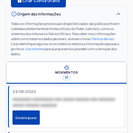
Criar Conta Grátis
Origem das informações
Todas as informações processuais disponibilizadas são públicas e foram
coletadas diretamente de fontes oficiais do Poder Judiciário, como os
sistemas dos tribunais e Diários Oficiais. Para obter mais informações
sobre como tratamos dados pessoais, acesse o nosso
Termos de uso
.
Caso identifique alguma inconsistência relativa a informações pessoais,
por favor,
nos informe
para que possamos proceder com a remoção dos
dados.
MOVIMENTOS
31
22/06/2020
xxxxxxxx xxxxxxxxx xxx xxxxx xxxxxx xxx xxxxxxx
xxxxx xxxxxx xxxxxxx
Desbloquear