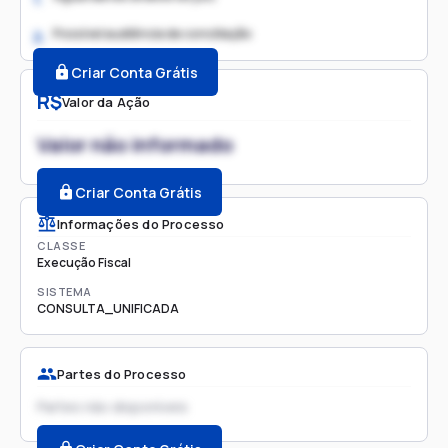
Possível audiência de conciliação
2.
Criar Conta Grátis
R$
Valor da Ação
Valor não informado
Criar Conta Grátis
Informações do Processo
CLASSE
Execução Fiscal
SISTEMA
CONSULTA_UNIFICADA
Partes do Processo
Partes não disponíveis