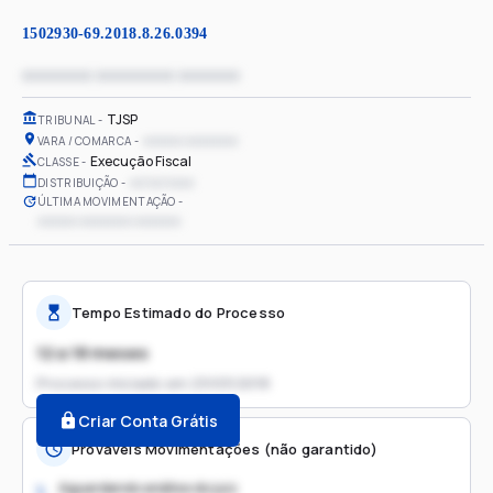
1502930-69.2018.8.26.0394
xxxxxxxx xxxxxxxxx xxxxxxx
TJSP
TRIBUNAL
xxxxxx xxxxxxxx
VARA / COMARCA
Execução Fiscal
CLASSE
xx/xx/xxxx
DISTRIBUIÇÃO
ÚLTIMA MOVIMENTAÇÃO
xxxxxx xxxxxxxx xxxxxxx
Tempo Estimado do Processo
12 a 18 meses
Processo iniciado em
23/03/2018
Criar Conta Grátis
Prováveis Movimentações (não garantido)
Aguardando análise do juiz
1.