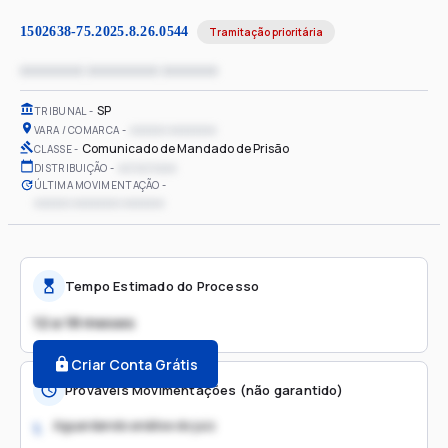
1502638-75.2025.8.26.0544
Tramitação prioritária
xxxxxxxx xxxxxxxxx xxxxxxx
SP
TRIBUNAL
xxxxxx xxxxxxxx
VARA / COMARCA
Comunicado de Mandado de Prisão
CLASSE
xx/xx/xxxx
DISTRIBUIÇÃO
ÚLTIMA MOVIMENTAÇÃO
xxxxxx xxxxxxxx xxxxxxx
Tempo Estimado do Processo
12 a 18 meses
Criar Conta Grátis
Prováveis Movimentações (não garantido)
Aguardando análise do juiz
1.