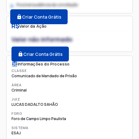
Possível audiência de conciliação
2.
Criar Conta Grátis
R$
Valor da Ação
Valor não informado
Criar Conta Grátis
Informações do Processo
CLASSE
Comunicado de Mandado de Prisão
ÁREA
Criminal
JUIZ
LUCAS DADALTO SAHÃO
FORO
Foro de Campo Limpo Paulista
SISTEMA
ESAJ