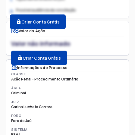
Possível audiência de conciliação
2.
Criar Conta Grátis
R$
Valor da Ação
Valor não informado
Criar Conta Grátis
Informações do Processo
CLASSE
Ação Penal - Procedimento Ordinário
ÁREA
Criminal
JUIZ
Carina Lucheta Carrara
FORO
Foro de Jaú
SISTEMA
ESAJ