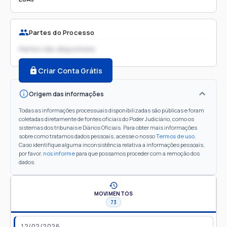
Partes do Processo
Partes não disponíveis
Criar Conta Grátis
Origem das informações
Todas as informações processuais disponibilizadas são públicas e foram
coletadas diretamente de fontes oficiais do Poder Judiciário, como os
sistemas dos tribunais e Diários Oficiais. Para obter mais informações
sobre como tratamos dados pessoais, acesse o nosso
Termos de uso
.
Caso identifique alguma inconsistência relativa a informações pessoais,
por favor,
nos informe
para que possamos proceder com a remoção dos
dados.
MOVIMENTOS
73
12/02/2026