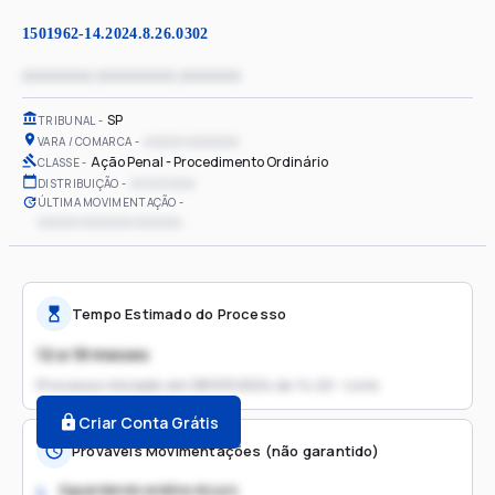
1501962-14.2024.8.26.0302
xxxxxxxx xxxxxxxxx xxxxxxx
SP
TRIBUNAL
xxxxxx xxxxxxxx
VARA / COMARCA
Ação Penal - Procedimento Ordinário
CLASSE
xx/xx/xxxx
DISTRIBUIÇÃO
ÚLTIMA MOVIMENTAÇÃO
xxxxxx xxxxxxxx xxxxxxx
Tempo Estimado do Processo
12 a 18 meses
Processo iniciado em
08/03/2024 às 14:22 - Livre
Criar Conta Grátis
Prováveis Movimentações (não garantido)
Aguardando análise do juiz
1.