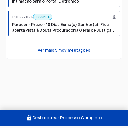
Intimação para o Portal Eletrônico
13/07/2026
RECENTE
Parecer - Prazo - 10 Dias Exmo(a) Senhor(a), Fica
aberta vista à Douta Procuradoria Geral de Justiça
para parecer. Cientifico-o(a), outrossim, que
referidos autosprocessam-se eletronicamente, cuja
íntegra encontra-se disponível no
Ver mais
5
movimentações
endereçohttp://esaj.tjsp.jus.br.
Desbloquear Processo Completo