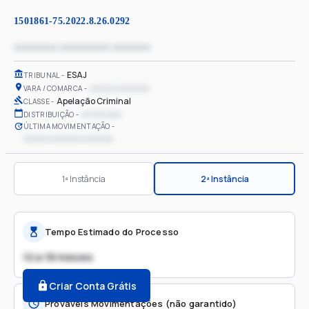
1501861-75.2022.8.26.0292
xxxxxxxx xxxxxxxxx xxxxxxx
ESAJ
TRIBUNAL
xxxxxx xxxxxxxx
VARA / COMARCA
Apelação Criminal
CLASSE
xx/xx/xxxx
DISTRIBUIÇÃO
ÚLTIMA MOVIMENTAÇÃO
xxxxxx xxxxxxxx xxxxxxx
1ª Instância
2ª Instância
Tempo Estimado do Processo
12 a 18 meses
Criar Conta Grátis
Prováveis Movimentações (não garantido)