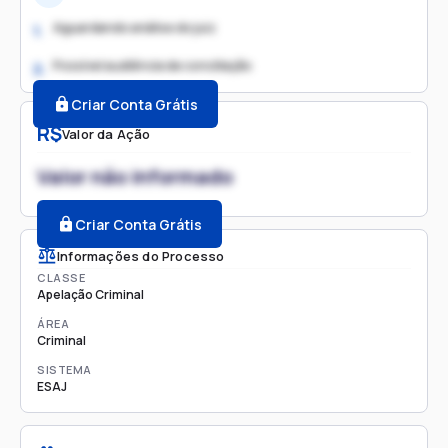
Aguardando análise do juiz
1.
Possível audiência de conciliação
2.
Criar Conta Grátis
R$
Valor da Ação
Valor não informado
Criar Conta Grátis
Informações do Processo
CLASSE
Apelação Criminal
ÁREA
Criminal
SISTEMA
ESAJ