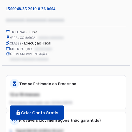
1500948-35.2019.8.26.0604
xxxxxxxx xxxxxxxxx xxxxxxx
TJSP
TRIBUNAL
xxxxxx xxxxxxxx
VARA / COMARCA
Execução Fiscal
CLASSE
xx/xx/xxxx
DISTRIBUIÇÃO
ÚLTIMA MOVIMENTAÇÃO
xxxxxx xxxxxxxx xxxxxxx
Tempo Estimado do Processo
12 a 18 meses
Processo iniciado em
22/04/2019
Criar Conta Grátis
Prováveis Movimentações (não garantido)
Aguardando análise do juiz
1.