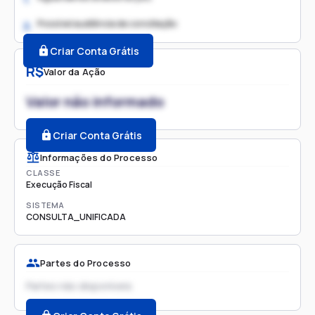
Possível audiência de conciliação
2.
Criar Conta Grátis
R$
Valor da Ação
Valor não informado
Criar Conta Grátis
Informações do Processo
CLASSE
Execução Fiscal
SISTEMA
CONSULTA_UNIFICADA
Partes do Processo
Partes não disponíveis