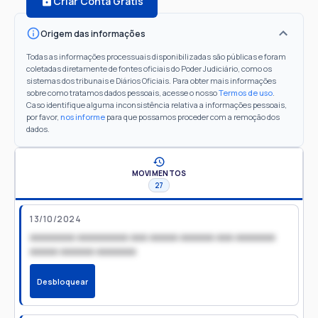
Criar Conta Grátis
Origem das informações
Todas as informações processuais disponibilizadas são públicas e foram
coletadas diretamente de fontes oficiais do Poder Judiciário, como os
sistemas dos tribunais e Diários Oficiais. Para obter mais informações
sobre como tratamos dados pessoais, acesse o nosso
Termos de uso
.
Caso identifique alguma inconsistência relativa a informações pessoais,
por favor,
nos informe
para que possamos proceder com a remoção dos
dados.
MOVIMENTOS
27
13/10/2024
xxxxxxxx xxxxxxxxx xxx xxxxx xxxxxx xxx xxxxxxx
xxxxx xxxxxx xxxxxxx
Desbloquear