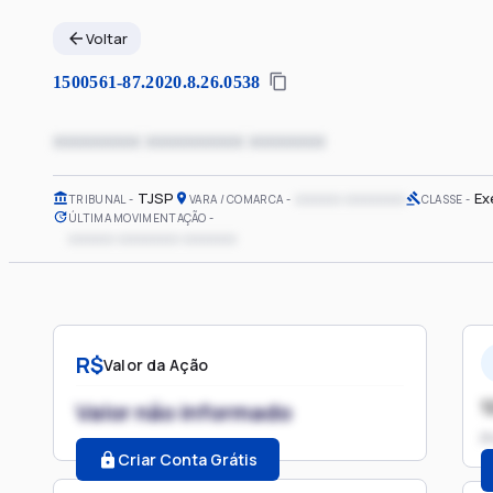
Voltar
1500561-87.2020.8.26.0538
xxxxxxxx xxxxxxxxx xxxxxxx
TJSP
xxxxxx xxxxxxxx
Ex
TRIBUNAL
VARA / COMARCA
CLASSE
ÚLTIMA MOVIMENTAÇÃO
xxxxxx xxxxxxxx xxxxxxx
R$
Valor da Ação
1
Valor não informado
P
Criar Conta Grátis