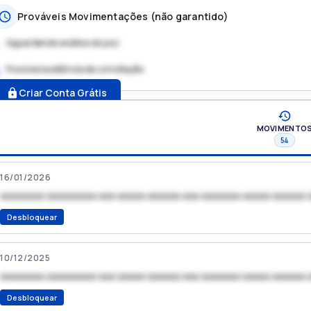
Prováveis Movimentações (não garantido)
Aguardando análise do juiz
Possível audiência de conciliação
.
Criar Conta Grátis
MOVIMENTO
54
16/01/2026
xxxxxxxx xxxxxxxxx xxx xxxxx xxxxxx xxx xxxxxxx xxxxx xxxxxx 
Desbloquear
10/12/2025
xxxxxxxx xxxxxxxxx xxx xxxxx xxxxxx xxx xxxxxxx xxxxx xxxxxx 
Desbloquear