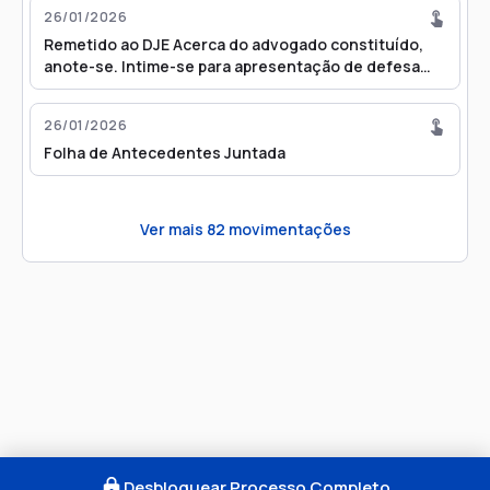
26/01/2026
Remetido ao DJE Acerca do advogado constituído,
anote-se. Intime-se para apresentação de defesa
preliminar. Expeça-se mandado para tentativa de
citação do réu junto à clinica informada (fl 144, II).
26/01/2026
Concedo ao réu os beneficios da justiça gratuita
Folha de Antecedentes Juntada
requeridos pelo defensor. Anote-se como pendência
e aporte tarja de identificação.
Ver mais
82
movimentações
Desbloquear Processo Completo