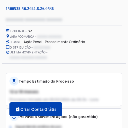
1500535-56.2024.8.26.0536
xxxxxxxx xxxxxxxxx xxxxxxx
SP
TRIBUNAL
xxxxxx xxxxxxxx
VARA / COMARCA
Ação Penal - Procedimento Ordinário
CLASSE
xx/xx/xxxx
DISTRIBUIÇÃO
ÚLTIMA MOVIMENTAÇÃO
xxxxxx xxxxxxxx xxxxxxx
Tempo Estimado do Processo
12 a 18 meses
Processo iniciado em
05/02/2024 às 09:34 - Livre
Criar Conta Grátis
Prováveis Movimentações (não garantido)
Aguardando análise do juiz
1.