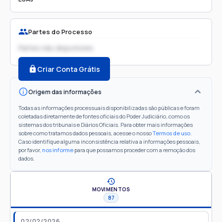
Partes do Processo
Partes não disponíveis
Criar Conta Grátis
Origem das informações
Todas as informações processuais disponibilizadas são públicas e foram
coletadas diretamente de fontes oficiais do Poder Judiciário, como os
sistemas dos tribunais e Diários Oficiais. Para obter mais informações
sobre como tratamos dados pessoais, acesse o nosso
Termos de uso
.
Caso identifique alguma inconsistência relativa a informações pessoais,
por favor,
nos informe
para que possamos proceder com a remoção dos
dados.
MOVIMENTOS
87
02/02/2026