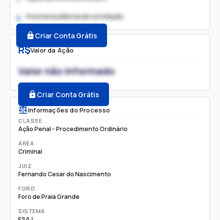
Possível audiência de conciliação
2.
Criar Conta Grátis
R$
Valor da Ação
Valor não informado
Criar Conta Grátis
Informações do Processo
CLASSE
Ação Penal - Procedimento Ordinário
ÁREA
Criminal
JUIZ
Fernando Cesar do Nascimento
FORO
Foro de Praia Grande
SISTEMA
ESAJ