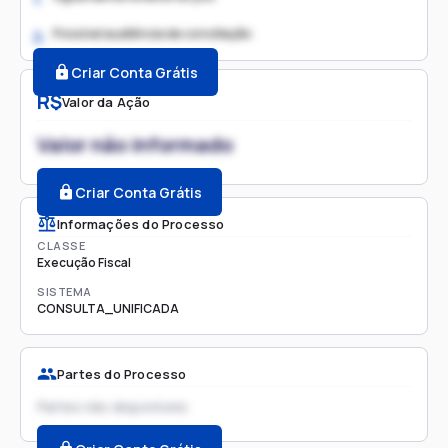
Possível audiência de conciliação
2.
Criar Conta Grátis
R$
Valor da Ação
Valor não informado
Criar Conta Grátis
Informações do Processo
CLASSE
Execução Fiscal
SISTEMA
CONSULTA_UNIFICADA
Partes do Processo
Partes não disponíveis