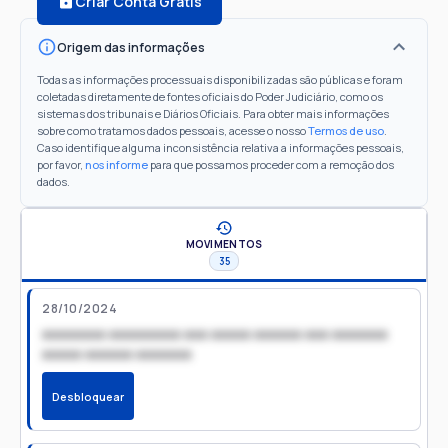
Criar Conta Grátis
Origem das informações
Todas as informações processuais disponibilizadas são públicas e foram
coletadas diretamente de fontes oficiais do Poder Judiciário, como os
sistemas dos tribunais e Diários Oficiais. Para obter mais informações
sobre como tratamos dados pessoais, acesse o nosso
Termos de uso
.
Caso identifique alguma inconsistência relativa a informações pessoais,
por favor,
nos informe
para que possamos proceder com a remoção dos
dados.
MOVIMENTOS
35
28/10/2024
xxxxxxxx xxxxxxxxx xxx xxxxx xxxxxx xxx xxxxxxx
xxxxx xxxxxx xxxxxxx
Desbloquear