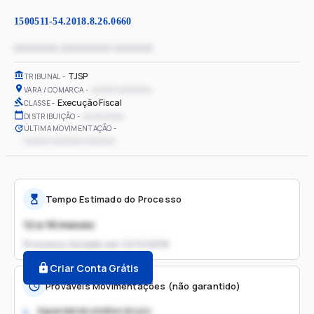
1500511-54.2018.8.26.0660
xxxxxxxx xxxxxxxxx xxxxxxx
TJSP
TRIBUNAL
xxxxxx xxxxxxxx
VARA / COMARCA
Execução Fiscal
CLASSE
xx/xx/xxxx
DISTRIBUIÇÃO
ÚLTIMA MOVIMENTAÇÃO
xxxxxx xxxxxxxx xxxxxxx
Tempo Estimado do Processo
12 a 18 meses
Processo iniciado em
12/12/2018
Criar Conta Grátis
Prováveis Movimentações (não garantido)
Aguardando análise do juiz
1.