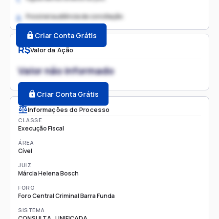
Possível audiência de conciliação
2.
Criar Conta Grátis
R$
Valor da Ação
Valor não informado
Criar Conta Grátis
Informações do Processo
CLASSE
Execução Fiscal
ÁREA
Cível
JUIZ
Márcia Helena Bosch
FORO
Foro Central Criminal Barra Funda
SISTEMA
CONSULTA_UNIFICADA