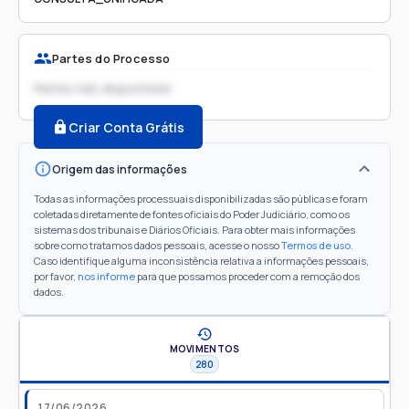
Partes do Processo
Partes não disponíveis
Criar Conta Grátis
Origem das informações
Todas as informações processuais disponibilizadas são públicas e foram
coletadas diretamente de fontes oficiais do Poder Judiciário, como os
sistemas dos tribunais e Diários Oficiais. Para obter mais informações
sobre como tratamos dados pessoais, acesse o nosso
Termos de uso
.
Caso identifique alguma inconsistência relativa a informações pessoais,
por favor,
nos informe
para que possamos proceder com a remoção dos
dados.
MOVIMENTOS
280
17/06/2026