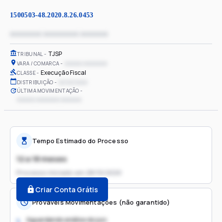
1500503-48.2020.8.26.0453
xxxxxxxx xxxxxxxxx xxxxxxx
TJSP
TRIBUNAL
xxxxxx xxxxxxxx
VARA / COMARCA
Execução Fiscal
CLASSE
xx/xx/xxxx
DISTRIBUIÇÃO
ÚLTIMA MOVIMENTAÇÃO
xxxxxx xxxxxxxx xxxxxxx
Tempo Estimado do Processo
12 a 18 meses
Processo iniciado em
28/10/2020
Criar Conta Grátis
Prováveis Movimentações (não garantido)
Aguardando análise do juiz
1.