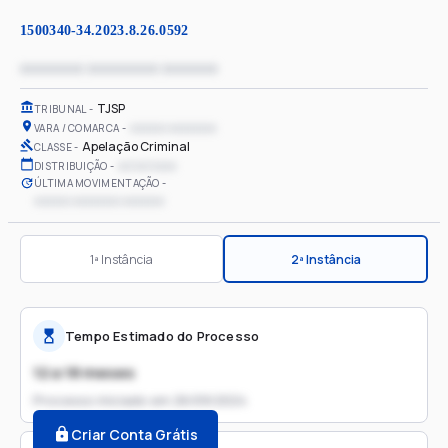
1500340-34.2023.8.26.0592
xxxxxxxx xxxxxxxxx xxxxxxx
TJSP
TRIBUNAL
xxxxxx xxxxxxxx
VARA / COMARCA
Apelação Criminal
CLASSE
xx/xx/xxxx
DISTRIBUIÇÃO
ÚLTIMA MOVIMENTAÇÃO
xxxxxx xxxxxxxx xxxxxxx
1ª Instância
2ª Instância
Tempo Estimado do Processo
12 a 18 meses
Processo iniciado em
26/09/2024
Criar Conta Grátis