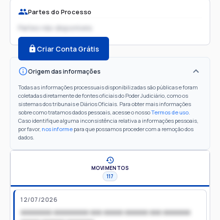
Partes do Processo
Partes não disponíveis
Criar Conta Grátis
Origem das informações
Todas as informações processuais disponibilizadas são públicas e foram
coletadas diretamente de fontes oficiais do Poder Judiciário, como os
sistemas dos tribunais e Diários Oficiais. Para obter mais informações
sobre como tratamos dados pessoais, acesse o nosso
Termos de uso
.
Caso identifique alguma inconsistência relativa a informações pessoais,
por favor,
nos informe
para que possamos proceder com a remoção dos
dados.
MOVIMENTOS
117
12/07/2026
xxxxxxxx xxxxxxxxx xxx xxxxx xxxxxx xxx xxxxxxx