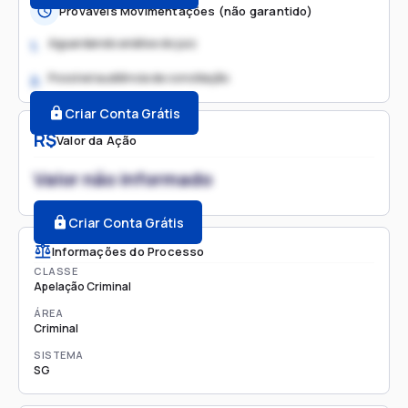
Prováveis Movimentações (não garantido)
Aguardando análise do juiz
1.
Possível audiência de conciliação
2.
Criar Conta Grátis
R$
Valor da Ação
Valor não informado
Criar Conta Grátis
Informações do Processo
CLASSE
Apelação Criminal
ÁREA
Criminal
SISTEMA
SG