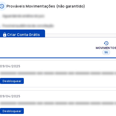
Prováveis Movimentações (não garantido)
Aguardando análise do juiz
Possível audiência de conciliação
.
Criar Conta Grátis
MOVIMENTO
96
09/04/2025
xxxxxxxx xxxxxxxxx xxx xxxxx xxxxxx xxx xxxxxxx xxxxx xxxxxx 
Desbloquear
09/04/2025
xxxxxxxx xxxxxxxxx xxx xxxxx xxxxxx xxx xxxxxxx xxxxx xxxxxx 
Desbloquear