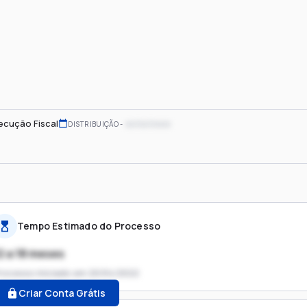
ecução Fiscal
xx/xx/xxxx
DISTRIBUIÇÃO
Tempo Estimado do Processo
2 a 18 meses
rocesso iniciado em
20/04/2022
Criar Conta Grátis