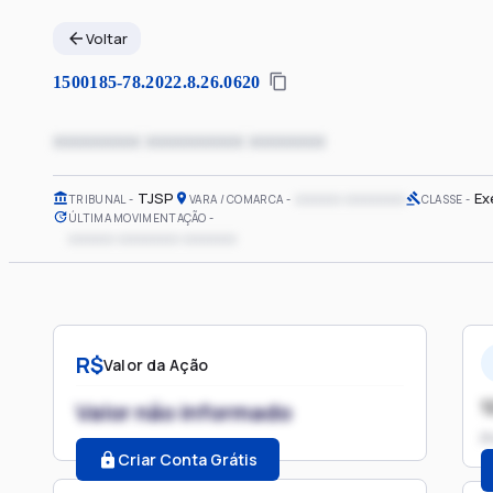
Voltar
1500185-78.2022.8.26.0620
xxxxxxxx xxxxxxxxx xxxxxxx
TJSP
xxxxxx xxxxxxxx
Ex
TRIBUNAL
VARA / COMARCA
CLASSE
ÚLTIMA MOVIMENTAÇÃO
xxxxxx xxxxxxxx xxxxxxx
R$
Valor da Ação
1
Valor não informado
P
Criar Conta Grátis