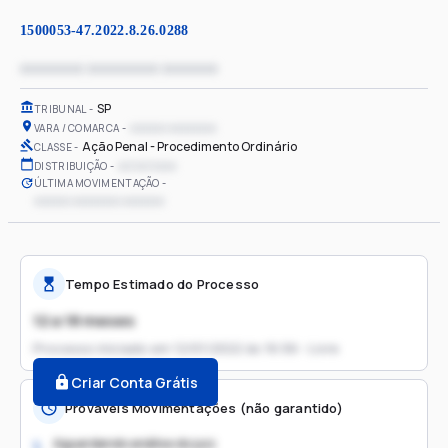
1500053-47.2022.8.26.0288
xxxxxxxx xxxxxxxxx xxxxxxx
SP
TRIBUNAL
xxxxxx xxxxxxxx
VARA / COMARCA
Ação Penal - Procedimento Ordinário
CLASSE
xx/xx/xxxx
DISTRIBUIÇÃO
ÚLTIMA MOVIMENTAÇÃO
xxxxxx xxxxxxxx xxxxxxx
Tempo Estimado do Processo
12 a 18 meses
Processo iniciado em
12/01/2022 às 16:56 - Livre
Criar Conta Grátis
Prováveis Movimentações (não garantido)
Aguardando análise do juiz
1.