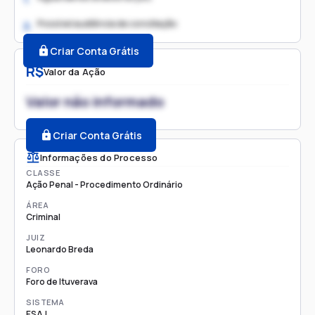
Possível audiência de conciliação
2.
Criar Conta Grátis
R$
Valor da Ação
Valor não informado
Criar Conta Grátis
Informações do Processo
CLASSE
Ação Penal - Procedimento Ordinário
ÁREA
Criminal
JUIZ
Leonardo Breda
FORO
Foro de Ituverava
SISTEMA
ESAJ