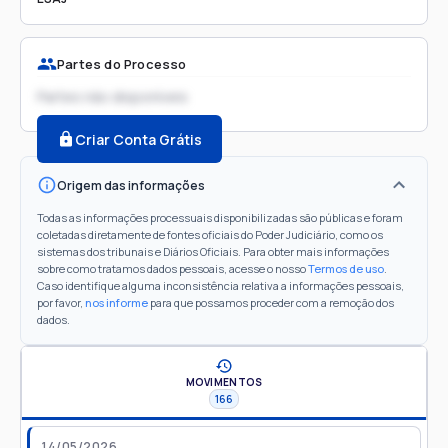
Partes do Processo
Partes não disponíveis
Criar Conta Grátis
Origem das informações
Todas as informações processuais disponibilizadas são públicas e foram
coletadas diretamente de fontes oficiais do Poder Judiciário, como os
sistemas dos tribunais e Diários Oficiais. Para obter mais informações
sobre como tratamos dados pessoais, acesse o nosso
Termos de uso
.
Caso identifique alguma inconsistência relativa a informações pessoais,
por favor,
nos informe
para que possamos proceder com a remoção dos
dados.
MOVIMENTOS
166
14/05/2026