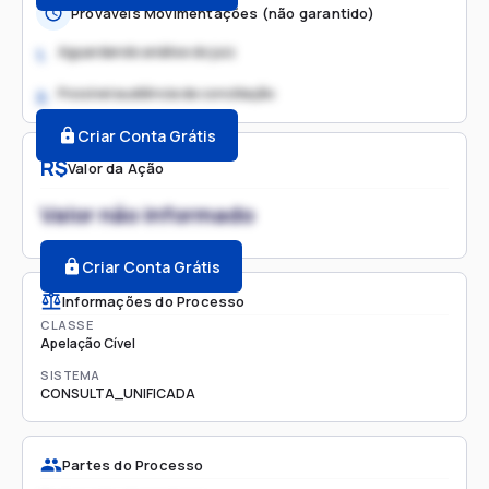
Prováveis Movimentações (não garantido)
Aguardando análise do juiz
1.
Possível audiência de conciliação
2.
Criar Conta Grátis
R$
Valor da Ação
Valor não informado
Criar Conta Grátis
Informações do Processo
CLASSE
Apelação Cível
SISTEMA
CONSULTA_UNIFICADA
Partes do Processo