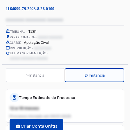
1164699-79.2023.8.26.0100
xxxxxxxx xxxxxxxxx xxxxxxx
TJSP
TRIBUNAL
xxxxxx xxxxxxxx
VARA / COMARCA
Apelação Cível
CLASSE
xx/xx/xxxx
DISTRIBUIÇÃO
ÚLTIMA MOVIMENTAÇÃO
xxxxxx xxxxxxxx xxxxxxx
1ª Instância
2ª Instância
Tempo Estimado do Processo
12 a 18 meses
Processo iniciado em
09/01/2025
Criar Conta Grátis