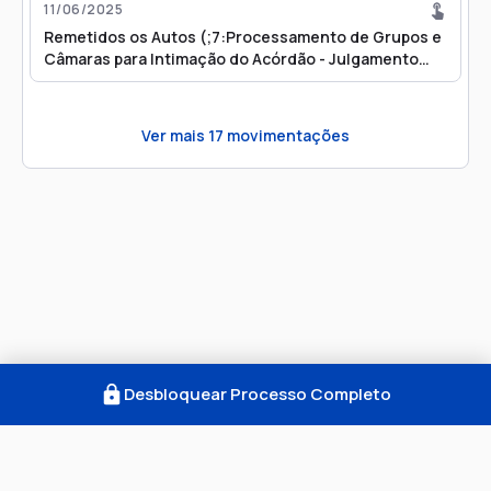
11/06/2025
Remetidos os Autos (;7:Processamento de Grupos e
Câmaras para Intimação do Acórdão - Julgamento
Virtual) para destino
Ver mais
17
movimentações
Desbloquear Processo Completo
Como Funciona
FAQ
Notícias
Termos
Privacidade