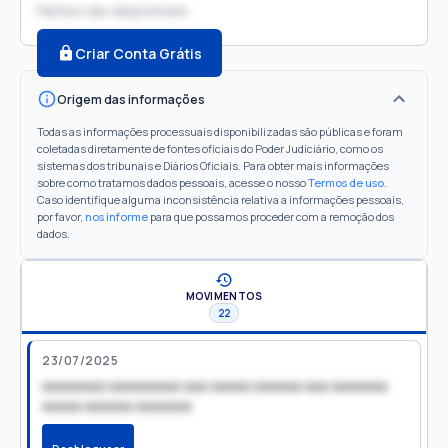
Partes não disponíveis
Criar Conta Grátis
Origem das informações
Todas as informações processuais disponibilizadas são públicas e foram
coletadas diretamente de fontes oficiais do Poder Judiciário, como os
sistemas dos tribunais e Diários Oficiais. Para obter mais informações
sobre como tratamos dados pessoais, acesse o nosso
Termos de uso
.
Caso identifique alguma inconsistência relativa a informações pessoais,
por favor,
nos informe
para que possamos proceder com a remoção dos
dados.
MOVIMENTOS
22
23/07/2025
xxxxxxxx xxxxxxxxx xxx xxxxx xxxxxx xxx xxxxxxx
xxxxx xxxxxx xxxxxxx