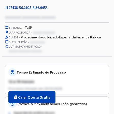
1127438-56.2025.8.26.0053
xxxxxxxx xxxxxxxxx xxxxxxx
TJSP
TRIBUNAL
xxxxxx xxxxxxxx
VARA / COMARCA
Procedimento do Juizado Especial da Fazenda Pública
CLASSE
xx/xx/xxxx
DISTRIBUIÇÃO
ÚLTIMA MOVIMENTAÇÃO
xxxxxx xxxxxxxx xxxxxxx
Tempo Estimado do Processo
12 a 18 meses
Processo iniciado em
29/10/2025
Criar Conta Grátis
Prováveis Movimentações (não garantido)
Aguardando análise do juiz
1.