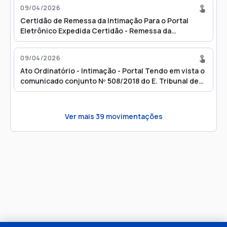
09/04/2026
Certidão de Remessa da Intimação Para o Portal
Eletrônico Expedida Certidão - Remessa da
Intimação para o Portal Eletrônico
09/04/2026
Ato Ordinatório - Intimação - Portal Tendo em vista o
comunicado conjunto Nº 508/2018 do E. Tribunal de
Justiça do Estado de São Paulo (Publicado em
21/03/2018), expeço intimação à(s) parte(s) ré(s),
via portal institucional, da r. Decisão de seguinte
Ver mais
39
movimentações
teor: "Ante o exposto, JULGO PROCEDENTE o pedido
deduzido na inicial e extinto o feito, com resolução
do mérito, nos termos do art. 487, inciso I, do CPC,
para: (i) Declarar indevida a retenção de imposto de
renda sobre os valores recebidos pela parte autora a
título de Bonificação por Resultados, sem
observância do regime de Rendimentos Recebidos
Acumuladamente (RRA), previsto no artigo 12-A da
Lei nº 7.713/1988; e (ii) Condenar a parte ré na
obrigação de restituir à parte autora os valores
indevidamente descontados a título de imposto de