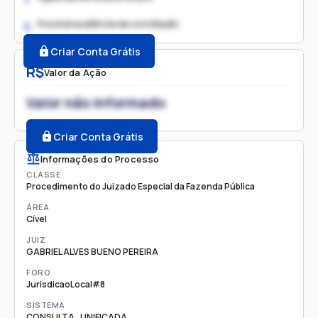
Possível audiência de conciliação
2.
Criar Conta Grátis
R$
Valor da Ação
Valor não informado
Criar Conta Grátis
Informações do Processo
CLASSE
Procedimento do Juizado Especial da Fazenda Pública
ÁREA
Cível
JUIZ
GABRIEL ALVES BUENO PEREIRA
FORO
JurisdicaoLocal#8
SISTEMA
CONSULTA_UNIFICADA