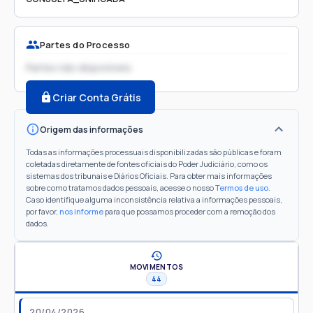
Partes do Processo
Partes não disponíveis
Criar Conta Grátis
Origem das informações
Todas as informações processuais disponibilizadas são públicas e foram
coletadas diretamente de fontes oficiais do Poder Judiciário, como os
sistemas dos tribunais e Diários Oficiais. Para obter mais informações
sobre como tratamos dados pessoais, acesse o nosso
Termos de uso
.
Caso identifique alguma inconsistência relativa a informações pessoais,
por favor,
nos informe
para que possamos proceder com a remoção dos
dados.
MOVIMENTOS
44
20/04/2026