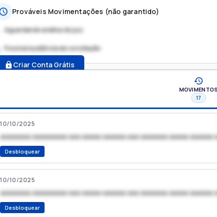
Prováveis Movimentações (não garantido)
Aguardando análise do juiz
Possível audiência de conciliação
.
Criar Conta Grátis
MOVIMENTO
17
10/10/2025
xxxxxxxx xxxxxxxxx xxx xxxxx xxxxxx xxx xxxxxxx xxxxx xxxxxx 
Desbloquear
10/10/2025
xxxxxxxx xxxxxxxxx xxx xxxxx xxxxxx xxx xxxxxxx xxxxx xxxxxx 
Desbloquear