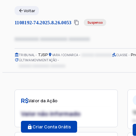
Voltar
1108192-74.2025.8.26.0053
Suspenso
xxxxxxxx xxxxxxxxx xxxxxxx
TJSP
xxxxxx xxxxxxxx
Pr
TRIBUNAL
VARA / COMARCA
CLASSE
ÚLTIMA MOVIMENTAÇÃO
xxxxxx xxxxxxxx xxxxxxx
R$
Valor da Ação
1
Valor não informado
P
Criar Conta Grátis