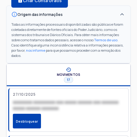
Criar Conta Grátis
Origem das informações
Todas as informações processuais disponibilizadas são públicas e foram
coletadas diretamente de fontes oficiais do Poder Judiciário, como os
sistemas dos tribunais e Diários Oficiais. Para obter mais informações
sobre como tratamos dados pessoais, acesse o nosso
Termos de uso
.
Caso identifique alguma inconsistência relativa a informações pessoais,
por favor,
nos informe
para que possamos proceder com a remoção dos
dados.
MOVIMENTOS
17
27/10/2025
xxxxxxxx xxxxxxxxx xxx xxxxx xxxxxx xxx xxxxxxx
xxxxx xxxxxx xxxxxxx
Desbloquear