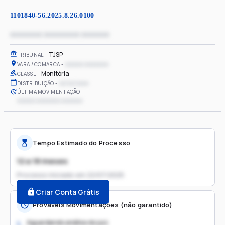
1101840-56.2025.8.26.0100
xxxxxxxx xxxxxxxxx xxxxxxx
TJSP
TRIBUNAL
xxxxxx xxxxxxxx
VARA / COMARCA
Monitória
CLASSE
xx/xx/xxxx
DISTRIBUIÇÃO
ÚLTIMA MOVIMENTAÇÃO
xxxxxx xxxxxxxx xxxxxxx
Tempo Estimado do Processo
12 a 18 meses
Processo iniciado em
22/07/2025
Criar Conta Grátis
Prováveis Movimentações (não garantido)
Aguardando análise do juiz
1.