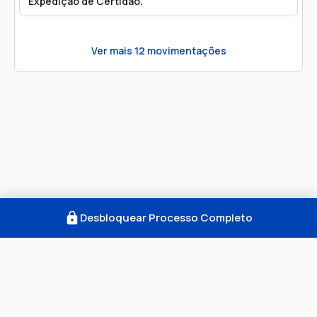
Expedição de Certidão.
Ver mais
12
movimentações
Desbloquear Processo Completo
Como Funciona
FAQ
Notícias
Termos
Privacidade