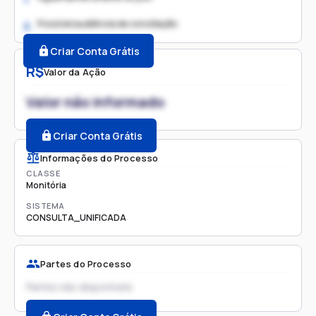
Possível audiência de conciliação
2.
Criar Conta Grátis
R$
Valor da Ação
Valor não informado
Criar Conta Grátis
Informações do Processo
CLASSE
Monitória
SISTEMA
CONSULTA_UNIFICADA
Partes do Processo
Partes não disponíveis