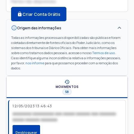
Partes não disponíveis
Criar Conta Grátis
Origem das informações
Todas as informações processuais disponibilizadas são públicas e foram
coletadas diretamente de fontes oficiais do Poder Judiciário, como os
sistemas dos tribunais e Diários Oficiais. Para obter mais informações
sobre como tratamos dados pessoais, acesse o nosso
Termos de uso
.
Caso identifique alguma inconsistência relativa a informações pessoais,
por favor,
nos informe
para que possamos proceder com a remoção dos
dados.
MOVIMENTOS
58
12/05/2023 13:46:43
xxxxxxxx xxxxxxxxx xxx xxxxx xxxxxx xxx xxxxxxx
xxxxx xxxxxx xxxxxxx
Desbloquear