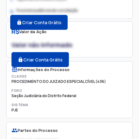
Possível audiência de conciliação
2.
Criar Conta Grátis
R$
Valor da Ação
Valor não informado
Criar Conta Grátis
Informações do Processo
CLASSE
PROCEDIMENTO DO JUIZADO ESPECIAL CÍVEL (436)
FORO
Seção Judiciária do Distrito Federal
SISTEMA
PJE
Partes do Processo