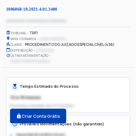
1086068-18.2021.4.01.3400
xxxxxxxx xxxxxxxxx xxxxxxx
TRF1
TRIBUNAL
xxxxxx xxxxxxxx
VARA / COMARCA
PROCEDIMENTO DO JUIZADO ESPECIAL CÍVEL (436)
CLASSE
xx/xx/xxxx
DISTRIBUIÇÃO
ÚLTIMA MOVIMENTAÇÃO
xxxxxx xxxxxxxx xxxxxxx
Tempo Estimado do Processo
12 a 18 meses
Processo iniciado em
07/12/2021
Criar Conta Grátis
Prováveis Movimentações (não garantido)
Aguardando análise do juiz
1.